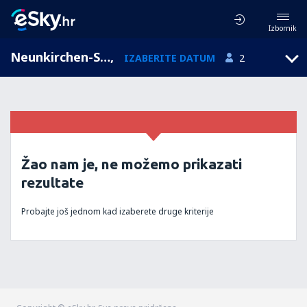
Izbornik
Neunkirchen-Seelscheid, North Rhine-Westphalia, Njemačka
,
IZABERITE DATUM
2
Žao nam je, ne možemo prikazati
rezultate
Probajte još jednom kad izaberete druge kriterije