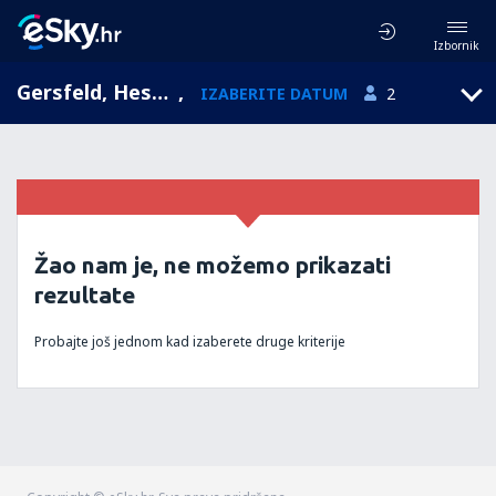
Izbornik
Gersfeld, Hesse, Njemačka
,
IZABERITE DATUM
2
Žao nam je, ne možemo prikazati
rezultate
Probajte još jednom kad izaberete druge kriterije