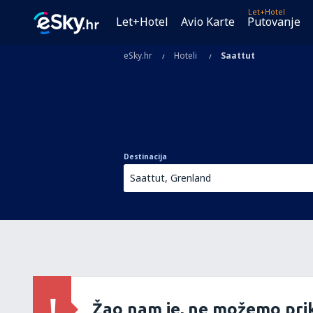
Let+Hotel
Let+Hotel
Avio Karte
Putovanje
eSky.hr
Hoteli
Saattut
Destinacija
Žao nam je, ne možemo prik