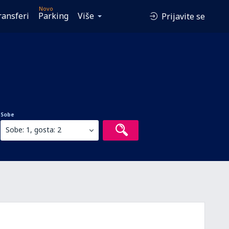
Novo
ransferi
Parking
Više
Prijavite se
Sobe
Sobe: 1, gosta: 2