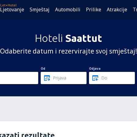
Let+Hotel
Ljetovanje
Smještaj
Automobili
Prilike
Atrakcije
T
Hoteli
Saattut
Odaberite datum i rezervirajte svoj smještaj!
Od
Odjava
azati rezultate