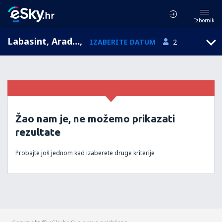
Izbornik
Labasint, Arad, Rumunjska
,
IZABERITE DATUM
2
Žao nam je, ne možemo prikazati
rezultate
Probajte još jednom kad izaberete druge kriterije