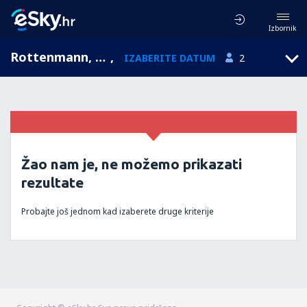
Izbornik
Rottenmann, Styria, Austrija
,
IZABERITE DATUM
2
Žao nam je, ne možemo prikazati
rezultate
Probajte još jednom kad izaberete druge kriterije