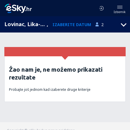
Izbornik
Lovinac, Lika-Senj, Hrvatska
,
IZABERITE DATUM
2
Žao nam je, ne možemo prikazati
rezultate
Probajte još jednom kad izaberete druge kriterije