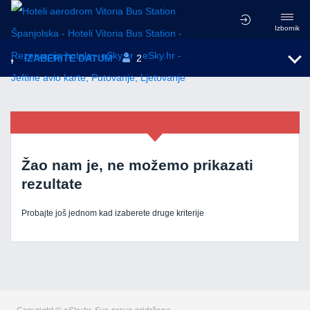
Izbornik
,
IZABERITE DATUM
2
Žao nam je, ne možemo prikazati
rezultate
Probajte još jednom kad izaberete druge kriterije