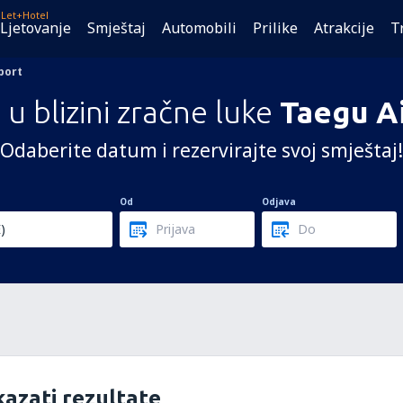
Let+Hotel
Ljetovanje
Smještaj
Automobili
Prilike
Atrakcije
T
port
 u blizini zračne luke
Taegu A
Odaberite datum i rezervirajte svoj smještaj!
Od
Odjava
azati rezultate