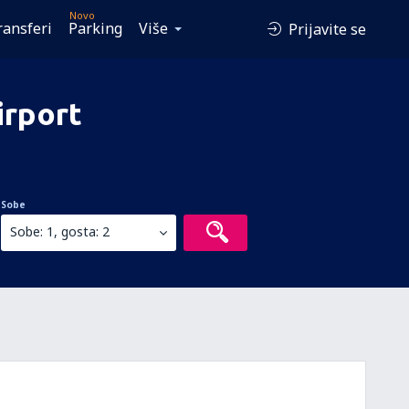
Novo
ransferi
Parking
Više
Prijavite se
irport
Sobe
Sobe: 1, gosta: 2