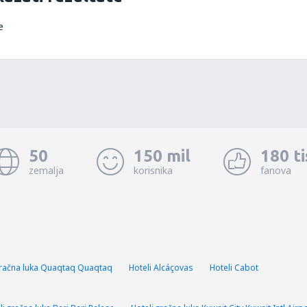
e
50
150 mil
180 t
zemalja
korisnika
fanova
zračna luka Quaqtaq Quaqtaq
Hoteli Alcáçovas
Hoteli Cabot