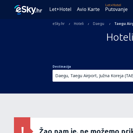
Let+Hotel
Let+Hotel
Avio Karte
Putovanje
eSky.hr
Hoteli
Daegu
Taegu Air
Hoteli
Destinacija
Žao nam je, ne možemo prik