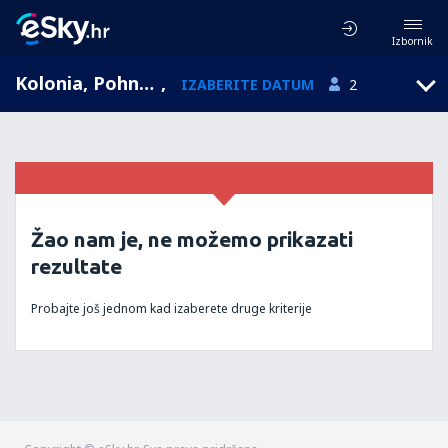
Izbornik
Kolonia, Pohnpei, Pohnpei, Mikronezija (PNI)
,
IZABERITE DATUM
2
Žao nam je, ne možemo prikazati
rezultate
Probajte još jednom kad izaberete druge kriterije