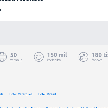
e
50
150 mil
180 t
zemalja
korisnika
fanova
nde
Hoteli Vérargues
Hoteli Dysart