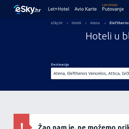
Let+Hotel
Let+Hotel
Avio Karte
Putovanje
eSky.hr
Hoteli
Atena
Eleftherio
Hoteli u b
Destinacija
Žao nam je, ne možemo prik