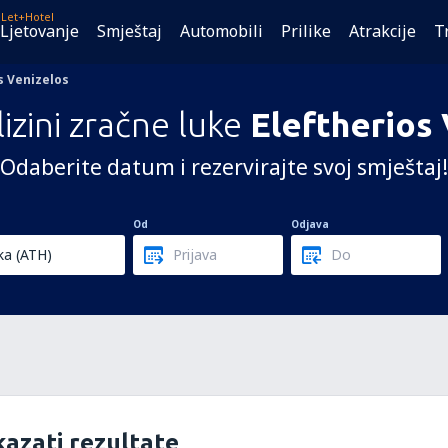
Let+Hotel
Ljetovanje
Smještaj
Automobili
Prilike
Atrakcije
T
s Venizelos
lizini zračne luke
Eleftherios
Odaberite datum i rezervirajte svoj smještaj!
Od
Odjava
azati rezultate