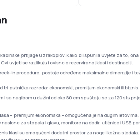
an
abinske prtljage u zrakoplov. Kako bi ispunila uvjete za to, ona
vi uvjeti se razlikuju i ovisno o rezerviranoj klasi i destinaciji.
check-in procedure, postoje određene maksimalne dimenzije i težina
d tri putnička razreda: ekonomski, premijum ekonomski ili biznis.
cm i sa nagibom u dužini od oko 80 cm spuštaju se za 120 stupnj
klasa – premijum ekonomska – omogućena je na dugim letovima. U
naslone za stopala i glavu, monitore na dodir, utičnice i USB po
biznis klasi su omogućeni dodatni prostor za noge i kožna sjedala