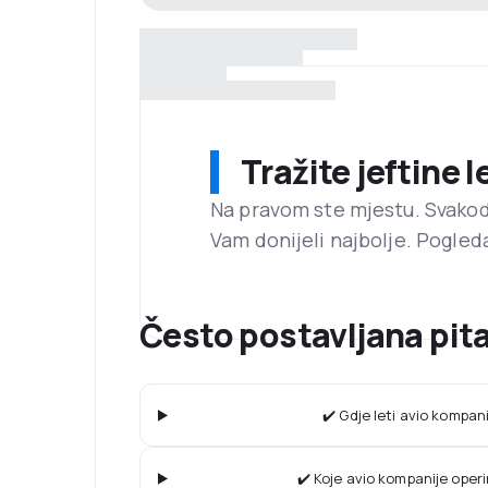
Tražite jeftine 
Na pravom ste mjestu. Svako
Vam donijeli najbolje. Pogled
Često postavljana pita
✔️ Gdje leti avio kompan
✔️ Koje avio kompanije operi