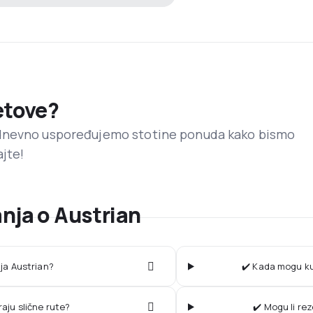
letove?
dnevno uspoređujemo stotine ponuda kako bismo
ajte!
nja o Austrian
ija Austrian?
✔️ Kada mogu kup
raju slične rute?
✔️ Mogu li re