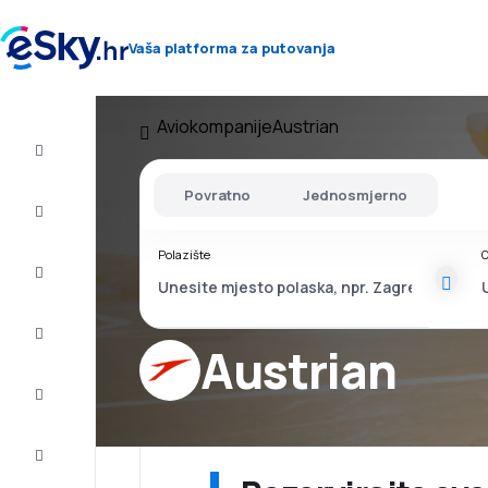
Vaša platforma za putovanja
Aviokompanije
Austrian
Let+Hotel
Povratno
Jednosmjerno
Avio
Karte
Polazište
O
Ljetovanje
Ljeto
2026
Austrian
Zima
2026/27
Last
minute