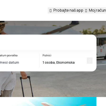
Probajte naš app
Moj račun
atum povratka
Putnici