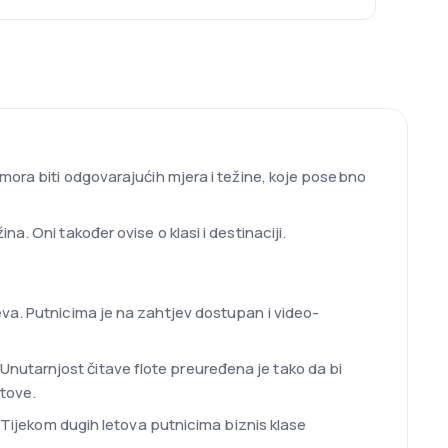
 mora biti odgovarajućih mjera i težine, koje posebno
. Oni također ovise o klasi i destinaciji.
eva. Putnicima je na zahtjev dostupan i video-
nutarnjost čitave flote preuređena je tako da bi
rtove.
. Tijekom dugih letova putnicima biznis klase