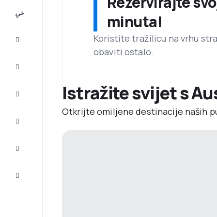
Rezervirajte svo
All-
minuta!
inclusive
Koristite tražilicu na vrhu st
Putovanje
obaviti ostalo.
Smještaj
Istražite svijet s Au
Prilike
Otkrijte omiljene destinacije naših p
Dovršite
putovanje
Inspiracija
i savjeti
Služba
za
korisnike