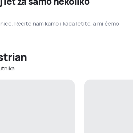
j let za samo nekoliko
ranice. Recite nam kamo i kada letite, a mi ćemo
strian
utnika