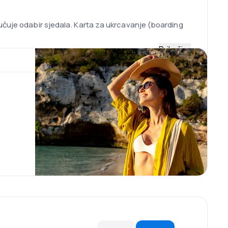
učuje odabir sjedala. Karta za ukrcavanje (boarding
Prikaži
i Boeing aviona koje kompanija koristi je oko 6
agođivanje uvjetima na trasama na kojima prometuje.
minali T1 i T2 nalaze se u istoj zgradi, a postoje i
an Skylink, funkcionira na aerodromu u Beču od 2012.
dnevno, kao i mnogo trgovina, restorana i kafića.
m Austrian, oni mogu birati jednu od dvije opcije na