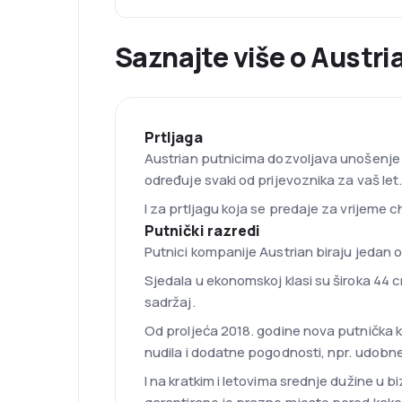
Saznajte više o Austri
Prtljaga
Austrian putnicima dozvoljava unošenje k
određuje svaki od prijevoznika za vaš let. O
I za prtljagu koja se predaje za vrijeme 
Putnički razredi
Putnici kompanije Austrian biraju jedan o
Sjedala u ekonomskoj klasi su široka 44 
sadržaj.
Od proljeća 2018. godine nova putnička 
nudila i dodatne pogodnosti, npr. udobne 
I na kratkim i letovima srednje dužine u 