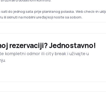
 bi uživali u dodatnom komforu.
 sati do jednog sata prije planiranog polaska. Web check-in uklj
iru ili skinuti na mobilni uređaj koji nosite sa sobom.
modernijih zrakoplovnih flota u Europi. Prosječna starost Airbus 
ijevozniku ispunjavanje očekivanja svojih korisnika, kao i pril
noj rezervaciji? Jednostavno!
o se sastoji od 82 zrakoplova.
ite kompletni odmor ili city break i uživajte u
nju.
zi se u Schwechatu, 18 kilometara od centra Beča. Aerodromski ter
žetni avio-prijevoznici, kao i VIP terminal. Novi terminal 3, nazv
ika svake godine.
ačnice, ekspoziture pošte i medicinski centar dostupan 24 sata 
besplatan bežični internet u svim dijelovima aerodroma.
ovima služe se osvježenje i jela. Tijekom dužih letova kompanijo