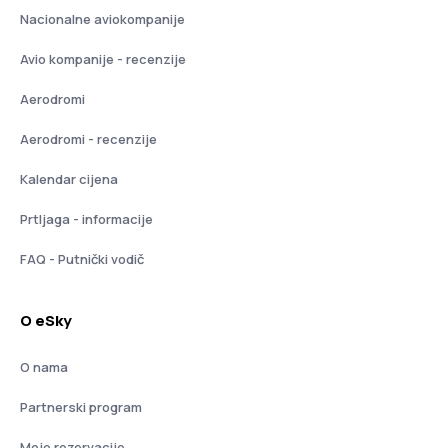
Nacionalne aviokompanije
Avio kompanije - recenzije
Aerodromi
Aerodromi - recenzije
Kalendar cijena
Prtljaga - informacije
FAQ - Putnički vodič
O eSky
O nama
Partnerski program
Moje rezervacije