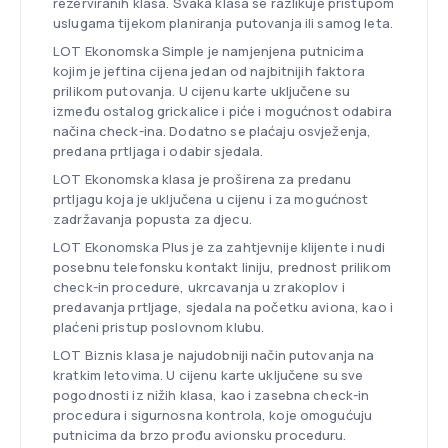
rezerviranih klasa. Svaka klasa se razlikuje pristupom
uslugama tijekom planiranja putovanja ili samog leta.
LOT Ekonomska Simple je namjenjena putnicima
kojim je jeftina cijena jedan od najbitnijih faktora
prilikom putovanja. U cijenu karte uključene su
između ostalog grickalice i piće i mogućnost odabira
načina check-ina. Dodatno se plaćaju osvježenja,
predana prtljaga i odabir sjedala.
LOT Ekonomska klasa je proširena za predanu
prtljagu koja je uključena u cijenu i za mogućnost
zadržavanja popusta za djecu.
LOT Ekonomska Plus je za zahtjevnije klijente i nudi
posebnu telefonsku kontakt liniju, prednost prilikom
check-in procedure, ukrcavanja u zrakoplov i
predavanja prtljage, sjedala na početku aviona, kao i
plaćeni pristup poslovnom klubu.
LOT Biznis klasa je najudobniji način putovanja na
kratkim letovima. U cijenu karte uključene su sve
pogodnosti iz nižih klasa, kao i zasebna check-in
procedura i sigurnosna kontrola, koje omogućuju
putnicima da brzo prođu avionsku proceduru.