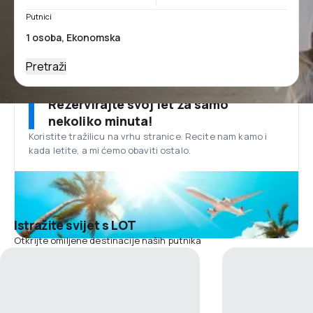
Putnici
Pretraži
Rezervirajte svoj let za samo
nekoliko minuta!
Koristite tražilicu na vrhu stranice. Recite nam kamo i
kada letite, a mi ćemo obaviti ostalo.
Istražite svijet s LOT
Otkrijte omiljene destinacije naših putnika