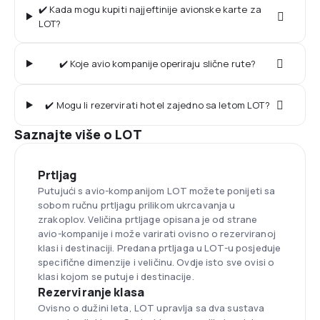
✔️ Kada mogu kupiti najjeftinije avionske karte za
LOT?
✔️ Koje avio kompanije operiraju slične rute?
✔️ Mogu li rezervirati hotel zajedno sa letom LOT?
Saznajte više o LOT
Prtljag
Putujući s avio-kompanijom LOT možete ponijeti sa
sobom ručnu prtljagu prilikom ukrcavanja u
zrakoplov. Veličina prtljage opisana je od strane
avio-kompanije i može varirati ovisno o rezerviranoj
klasi i destinaciji. Predana prtljaga u LOT-u posjeduje
specifične dimenzije i veličinu. Ovdje isto sve ovisi o
klasi kojom se putuje i destinacije.
Rezerviranje klasa
Ovisno o dužini leta, LOT upravlja sa dva sustava