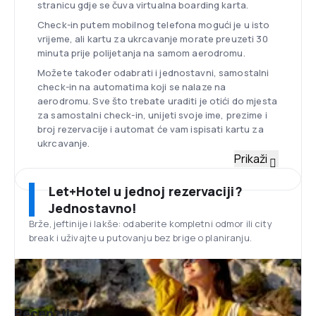
stranicu gdje se čuva virtualna boarding karta.
Check-in putem mobilnog telefona mogući je u isto
vrijeme, ali kartu za ukrcavanje morate preuzeti 30
minuta prije polijetanja na samom aerodromu.
Možete također odabrati i jednostavni, samostalni
check-in na automatima koji se nalaze na
aerodromu. Sve što trebate uraditi je otići do mjesta
za samostalni check-in, unijeti svoje ime, prezime i
broj rezervacije i automat će vam ispisati kartu za
ukrcavanje.
Flota
Prikaži
Flota poljske avio-kompanije sačinjena je od 36
aviona. Za domaće letove i letove srednje razdaljine
Let+Hotel u jednoj rezervaciji?
koriste se avioni tipa: Embraer 170, Embraer 175,
Jednostavno!
Embraer 195, Boeing 737-400 i Boeing 737-800. Za
Brže, jeftinije i lakše: odaberite kompletni odmor ili city
letove za dalje destinacije služe moderni zrakoplovi
break i uživajte u putovanju bez brige o planiranju.
poput Boeinga 787 Dreamliner.
Zračna luka Frederic Chopin u Varšavi
Glavna baza LOT-a, zračna luka Frederic Chopin
nalazi se u Varšavi. Na aerodromu nalazi se poslovni
klub poljskog avio-prijevoznika: LOT Biznis Klub
Recenzije