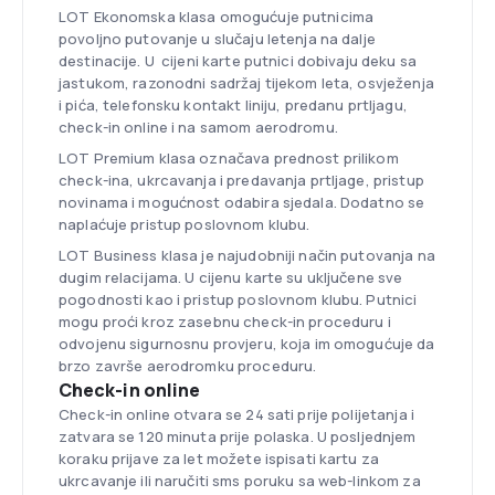
LOT Ekonomska klasa omogućuje putnicima
povoljno putovanje u slučaju letenja na dalje
destinacije. U cijeni karte putnici dobivaju deku sa
jastukom, razonodni sadržaj tijekom leta, osvježenja
i pića, telefonsku kontakt liniju, predanu prtljagu,
check-in online i na samom aerodromu.
LOT Premium klasa označava prednost prilikom
check-ina, ukrcavanja i predavanja prtljage, pristup
novinama i mogućnost odabira sjedala. Dodatno se
naplaćuje pristup poslovnom klubu.
LOT Business klasa je najudobniji način putovanja na
dugim relacijama. U cijenu karte su uključene sve
pogodnosti kao i pristup poslovnom klubu. Putnici
mogu proći kroz zasebnu check-in proceduru i
odvojenu sigurnosnu provjeru, koja im omogućuje da
brzo završe aerodromku proceduru.
Check-in online
Check-in online otvara se 24 sati prije polijetanja i
zatvara se 120 minuta prije polaska. U posljednjem
koraku prijave za let možete ispisati kartu za
ukrcavanje ili naručiti sms poruku sa web-linkom za