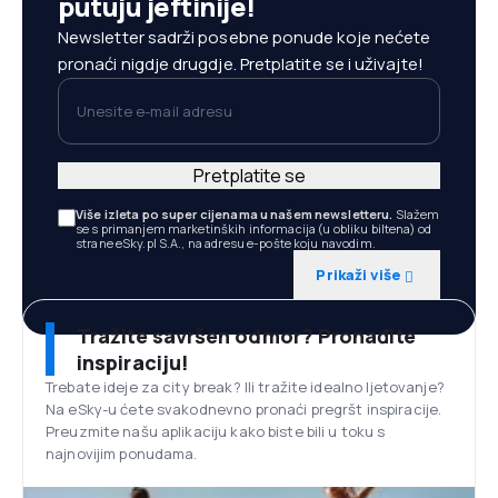
putuju jeftinije!
Newsletter sadrži posebne ponude koje nećete
pronaći nigdje drugdje. Pretplatite se i uživajte!
Unesite e-mail adresu
Pretplatite se
Više izleta po super cijenama u našem newsletteru.
Slažem
se s primanjem marketinških informacija (u obliku biltena) od
strane eSky.pl S.A., na adresu e-pošte koju navodim.
Prikaži više
Tražite savršen odmor? Pronađite
inspiraciju!
Trebate ideje za city break? Ili tražite idealno ljetovanje?
Na eSky-u ćete svakodnevno pronaći pregršt inspiracije.
Preuzmite našu aplikaciju kako biste bili u toku s
najnovijim ponudama.