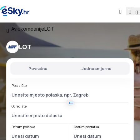
Aviokompanije
LOT
LOT
Povratno
Jednosmjerno
Polazište
Odredište
Datum polaska
Datum povratka