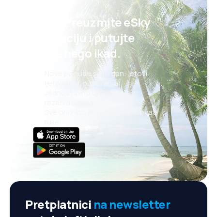
Psst! Preuzmite eSky
aplikaciju i putujte
lakše nego ikad.
Nove ponude svaki dan: letovi,
ljetovanja, putovanja
Jednostavno upravljanje
rezervacijama
Sve ono što je važno, na dohvat
ruke!
Pretplatnici
na newsletter