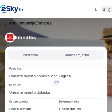
Aviokompanije
Emirates
Emirates
Povratno
Jednosmjerno
Polazište
Odredište
Datum polaska
Datum povratka