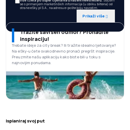
Više izleta po super cijenama u našem newsletteru.
Slažem
se s primanjem marketinških informacija (u obliku biltena) od
strane eSky.pl S.A., na adresu e-pošte koju navodim.
Prikaži više
Tražite savršen odmor? Pronađite
inspiraciju!
Trebate ideje za city break? Ili tražite idealno ljetovanje?
Na eSky-u ćete svakodnevno pronaći pregršt inspiracije.
Preuzmite našu aplikaciju kako biste bili u toku s
najnovijim ponudama.
Isplaniraj svoj put