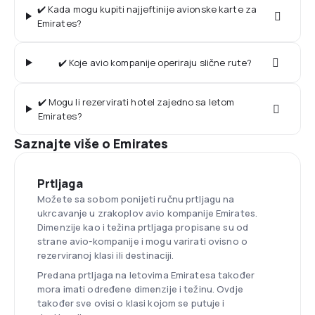
✔️ Kada mogu kupiti najjeftinije avionske karte za
Emirates?
✔️ Koje avio kompanije operiraju slične rute?
✔️ Mogu li rezervirati hotel zajedno sa letom
Emirates?
Saznajte više o Emirates
Prtljaga
Možete sa sobom ponijeti ručnu prtljagu na
ukrcavanje u zrakoplov avio kompanije Emirates.
Dimenzije kao i težina prtljaga propisane su od
strane avio-kompanije i mogu varirati ovisno o
rezerviranoj klasi ili destinaciji.
Predana prtljaga na letovima Emiratesa također
mora imati određene dimenzije i težinu. Ovdje
također sve ovisi o klasi kojom se putuje i