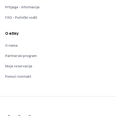
Prtljaga - informacije
FAQ - Putnički vodič
O eSky
O nama
Partnerski program
Moje rezervacije
Pomoć i kontakt