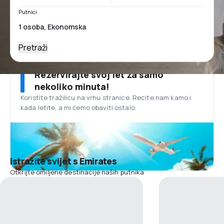
Putnici
Pretraži
Rezervirajte svoj let za samo
nekoliko minuta!
Koristite tražilicu na vrhu stranice. Recite nam kamo i
kada letite, a mi ćemo obaviti ostalo.
Istražite svijet s Emirates
Otkrijte omiljene destinacije naših putnika