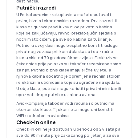
destinacije.
Putnički razredi
U Emirates-ovim zrakoplovima možete putovati
prvim, biznis i ekonomskim razredom. Prvi razred ili
klasa osigurava pravi luksuz: od privatnih kabina
koje se zaključavaju, ravno-preklapajućih sjedala s
noćnim stolčićem, pa sve do kabina za tuširanje.
Putnici u ovoj klasi mogu besplatno koristiti uslugu
privatnog vozača prilikom dolaska sa i do zračne
luke u više od 70 gradova širom svijeta. Ekskluzivne
čekaonice prije polaska su također rezervirane samo
za njih. Putnici biznis klase imaju slične uvjete, a
njihova kabina dodatno je opremljena radnim stolom
i električnim utičnicama koje su ugrađene na sjedalu.
U obje klase, putnici mogu koristiti privatni mini bar ili
upoznati druge putnike u salonu aviona.
Avio-kompanija također vodi računa i o putnicima
ekonomske klase. Tijekom leta mogu oni koristiti
WiFi u određenim avionima.
Check-in online
Check-in online je dostupan u periodu od 24 sata pa
sve do 90 minuta prije zakazanog polijetanja za sve