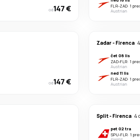
ned 18 lis
147 €
FLR
-
ZAD
·
1 pre
od
Austrian
Zadar
-
Firenca
4
čet 08 lis
ZAD
-
FLR
·
1 pre
Austrian
ned 11 lis
147 €
FLR
-
ZAD
·
1 pre
od
Austrian
Split
-
Firenca
4 
pet 02 tra
SPU
-
FLR
·
1 pr
SWISS