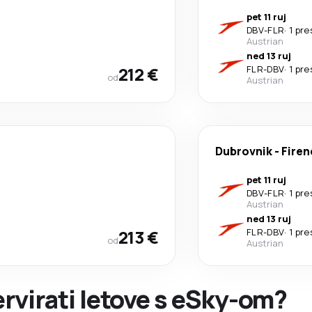
pet 11 ruj
DBV
-
FLR
·
1 pre
Austrian
ned 13 ruj
212 €
FLR
-
DBV
·
1 pre
od
Austrian
Dubrovnik
-
Firen
pet 11 ruj
DBV
-
FLR
·
1 pre
Austrian
ned 13 ruj
213 €
FLR
-
DBV
·
1 pre
od
Austrian
ervirati letove s eSky-om?