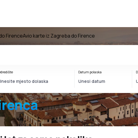
 do Firence
Avio karte iz Zagreba do Firence
dredište
Datum polaska
D
irenca