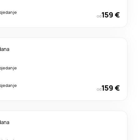
esjedanje
159 €
od
dana
esjedanje
esjedanje
159 €
od
dana