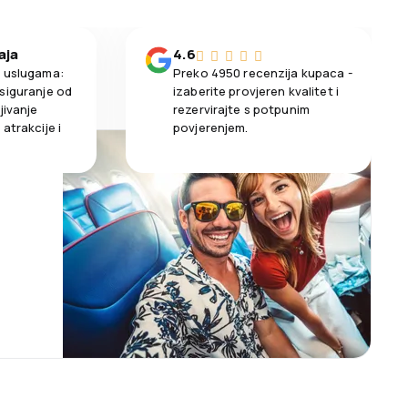
aja
4.6
m uslugama:
Preko 4950 recenzija kupaca -
siguranje od
izaberite provjeren kvalitet i
jivanje
rezervirajte s potpunim
atrakcije i
povjerenjem.