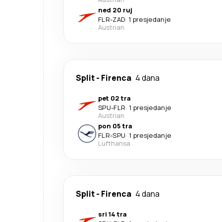
ned 20 ruj
FLR
-
ZAD
·
1 presjedanje
Austrian
Split
-
Firenca
4 dana
pet 02 tra
SPU
-
FLR
·
1 presjedanje
Austrian
pon 05 tra
FLR
-
SPU
·
1 presjedanje
Lufthansa
Split
-
Firenca
4 dana
sri 14 tra