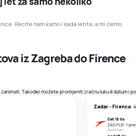
j let za samo nekoliko
ranice. Recite nam kamo i kada letite, a mi ćemo
ova iz Zagreba do Firence
animati. Također možete promijeniti zračnu luku ili datum i po
Zadar
-
Firenca
4
čet 15 lis
ZAD
-
FLR
·
1 pre
Austrian