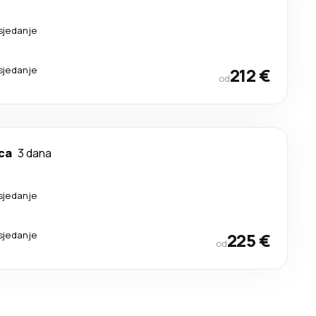
sjedanje
sjedanje
212 €
od
ca
3 dana
sjedanje
sjedanje
225 €
od