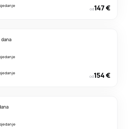
sjedanje
147 €
od
 dana
sjedanje
sjedanje
154 €
od
dana
esjedanje