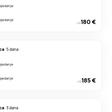
esjedanje
esjedanje
180 €
od
ca
5 dana
sjedanje
sjedanje
185 €
od
ca
3 dana