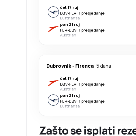
čet 17 ruj
DBV
-
FLR
·
1 presjedanje
Lufthansa
pon 21 ruj
FLR
-
DBV
·
1 presjedanje
Austrian
Dubrovnik
-
Firenca
5 dana
čet 17 ruj
DBV
-
FLR
·
1 presjedanje
Austrian
pon 21 ruj
FLR
-
DBV
·
1 presjedanje
Lufthansa
Zašto se isplati rez