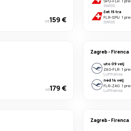
SPU
-
FLR
·
1 pr
SWISS
čet 15 tra
159 €
FLR
-
SPU
·
1 pr
od
SWISS
Zagreb
-
Firenca
uto 09 velj
ZAG
-
FLR
·
1 pr
Lufthansa
ned 14 velj
179 €
FLR
-
ZAG
·
1 pr
od
Lufthansa
Zagreb
-
Firenca