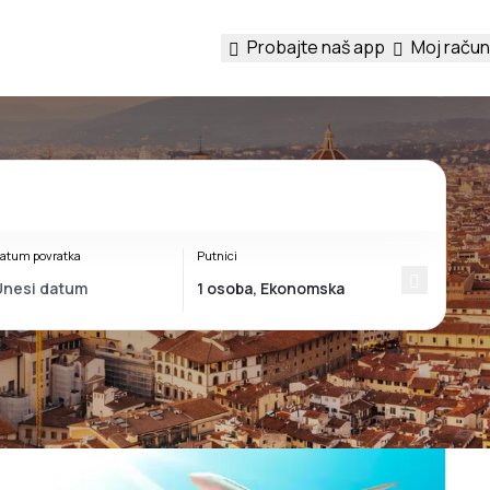
Probajte naš app
Moj račun
atum povratka
Putnici