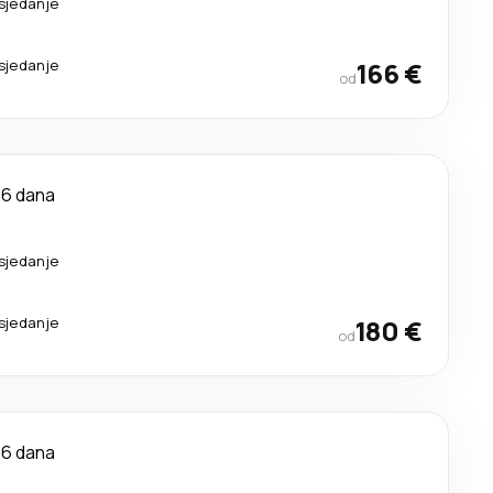
esjedanje
esjedanje
166 €
od
6 dana
esjedanje
esjedanje
180 €
od
6 dana