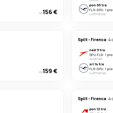
pon 05 tra
156 €
FLR
-
SPU
·
1 pr
od
Lufthansa
Split
-
Firenca
4 
ned 11 tra
SPU
-
FLR
·
1 pr
Austrian
sri 14 tra
159 €
FLR
-
SPU
·
1 pr
od
Lufthansa
Split
-
Firenca
4 
pon 12 tra