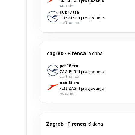
SPU
-
FLR
·
1 presjedanje
Austrian
sub 17 tra
FLR
-
SPU
·
1 presjedanje
Lufthansa
Zagreb
-
Firenca
3 dana
pet 16 tra
ZAG
-
FLR
·
1 presjedanje
Lufthansa
ned 18 tra
FLR
-
ZAG
·
1 presjedanje
Austrian
Zagreb
-
Firenca
6 dana