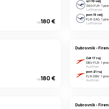
sri 10 velj
ZAG
-
FLR
·
1 pr
Lufthansa
pon 15 velj
180 €
FLR
-
ZAG
·
1 pr
od
Lufthansa
Dubrovnik
-
Firen
čet 17 ruj
DBV
-
FLR
·
1 pre
Austrian
pon 21 ruj
180 €
FLR
-
DBV
·
1 pre
od
Austrian
Dubrovnik
-
Firen