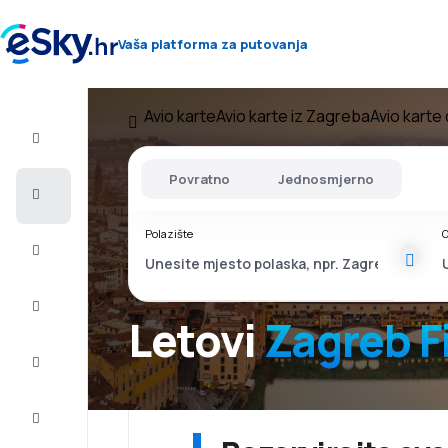
Vaša platforma za putovanja
Avio karte
Avio karte iz Zagreba
Avio karte
Let+Hotel
Povratno
Jednosmjerno
Avio
Karte
Polazište
O
Ljetovanje
Ljeto
2026
Letovi
Zagreb F
Zima
2026/27
Last
minute