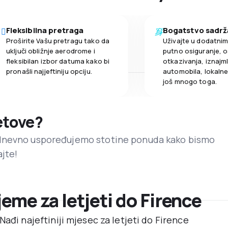
Fleksibilna pretraga
Bogatstvo sadrž
Proširite Vašu pretragu tako da
Uživajte u dodatni
uključi obližnje aerodrome i
putno osiguranje, o
fleksibilan izbor datuma kako bi
otkazivanja, iznajml
pronašli najjeftiniju opciju.
automobila, lokalne 
još mnogo toga.
letove?
dnevno uspoređujemo stotine ponuda kako bismo
ajte!
ijeme za letjeti do Firence
Nađi najeftiniji mjesec za letjeti do Firence