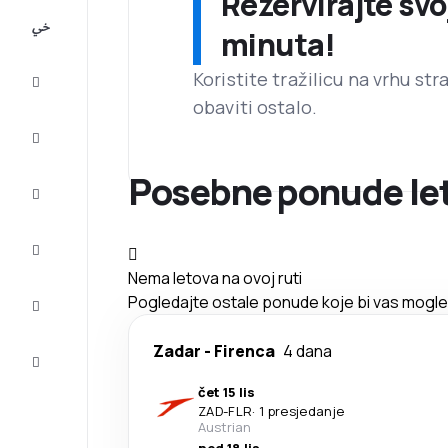
Rezervirajte svo
All-
minuta!
inclusive
Koristite tražilicu na vrhu st
Putovanje
obaviti ostalo.
Smještaj
Posebne ponude let
Prilike
Dovršite
putovanje
Nema letova na ovoj ruti
Inspiracija
Pogledajte ostale ponude koje bi vas mogle z
i savjeti
Služba
Zadar
-
Firenca
4 dana
za
korisnike
čet 15 lis
ZAD
-
FLR
·
1 presjedanje
Austrian