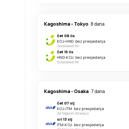
Kagoshima
-
Tokyo
8 dana
čet 08 lis
KOJ
-
HND
·
bez presjedanja
Solaseed Air
čet 15 lis
HND
-
KOJ
·
bez presjedanja
Solaseed Air
Kagoshima
-
Osaka
7 dana
čet 07 sij
KOJ
-
ITM
·
bez presjedanja
All Nippon Airways
sri 13 sij
ITM
-
KOJ
·
bez presjedanja