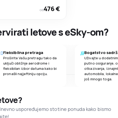
476 €
od
ervirati letove s eSky-om?
Fleksibilna pretraga
Bogatstvo sadrž
Proširite Vašu pretragu tako da
Uživajte u dodatni
uključi obližnje aerodrome i
putno osiguranje, o
fleksibilan izbor datuma kako bi
otkazivanja, iznajml
pronašli najjeftiniju opciju.
automobila, lokalne 
još mnogo toga.
letove?
dnevno uspoređujemo stotine ponuda kako bismo
ajte!