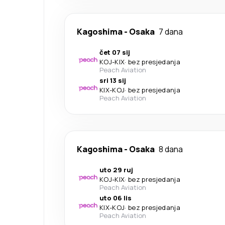
Kagoshima
-
Osaka
7 dana
čet 07 sij
KOJ
-
KIX
·
bez presjedanja
Peach Aviation
sri 13 sij
KIX
-
KOJ
·
bez presjedanja
Peach Aviation
Kagoshima
-
Osaka
8 dana
uto 29 ruj
KOJ
-
KIX
·
bez presjedanja
Peach Aviation
uto 06 lis
KIX
-
KOJ
·
bez presjedanja
Peach Aviation