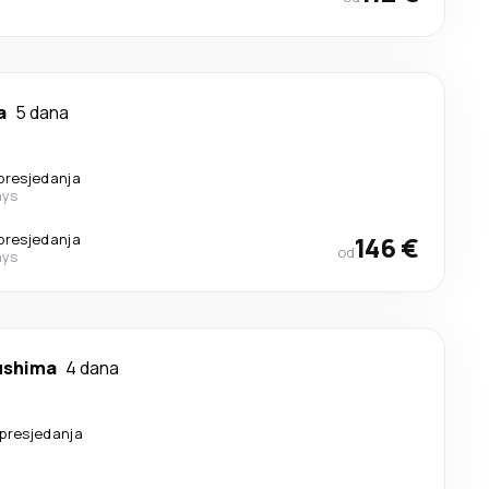
a
5 dana
presjedanja
ays
presjedanja
146 €
od
ays
ushima
4 dana
presjedanja