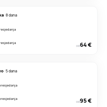
ka
8 dana
resjedanja
resjedanja
64 €
od
yo
5 dana
presjedanja
presjedanja
95 €
od