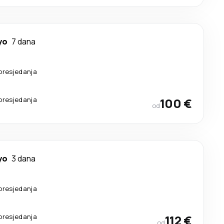
yo
7 dana
presjedanja
presjedanja
100 €
od
yo
3 dana
presjedanja
presjedanja
112 €
od