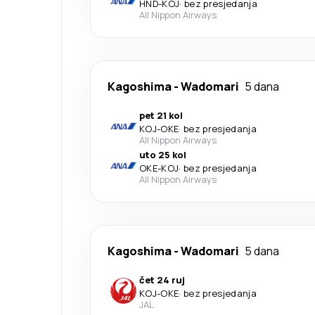
HND
-
KOJ
·
bez presjedanja
All Nippon Airways
Kagoshima
-
Wadomari
5 dana
pet 21 kol
KOJ
-
OKE
·
bez presjedanja
All Nippon Airways
uto 25 kol
OKE
-
KOJ
·
bez presjedanja
All Nippon Airways
Kagoshima
-
Wadomari
5 dana
čet 24 ruj
KOJ
-
OKE
·
bez presjedanja
JAL