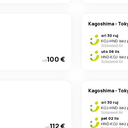
Kagoshima
-
Tok
sri 30 ruj
KOJ
-
HND
·
bez 
Solaseed Air
uto 06 lis
100 €
HND
-
KOJ
·
bez 
od
Solaseed Air
Kagoshima
-
Tok
sri 30 ruj
KOJ
-
HND
·
bez 
Solaseed Air
pet 02 lis
112 €
HND
-
KOJ
·
bez 
od