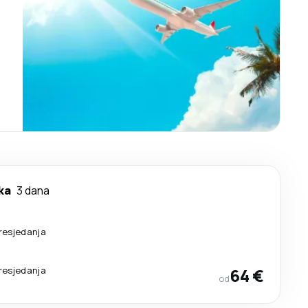
ka
3 dana
resjedanja
resjedanja
64 €
od