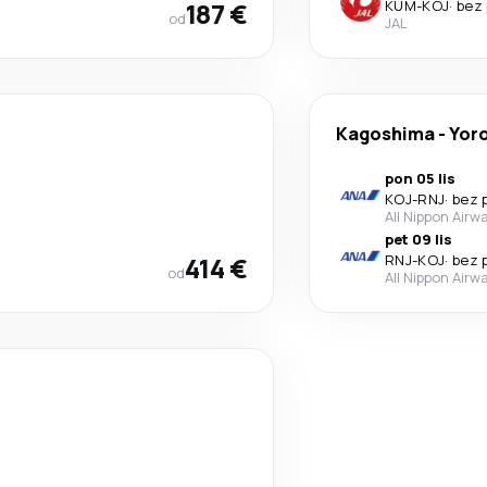
187 €
KUM
-
KOJ
·
bez 
od
JAL
Kagoshima
-
Yor
pon 05 lis
KOJ
-
RNJ
·
bez 
All Nippon Airw
pet 09 lis
414 €
RNJ
-
KOJ
·
bez 
od
All Nippon Airw