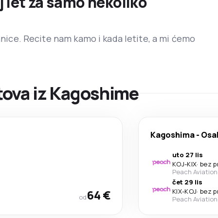
j let za samo nekoliko
ranice. Recite nam kamo i kada letite, a mi ćemo
tova iz Kagoshime
Kagoshima
-
Osa
uto 27 lis
KOJ
-
KIX
·
bez p
Peach Aviation
čet 29 lis
64 €
KIX
-
KOJ
·
bez p
od
Peach Aviation