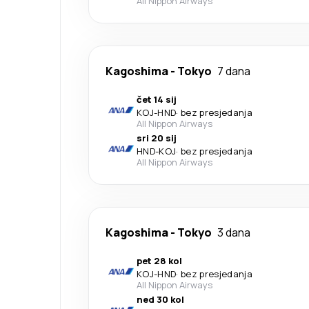
All Nippon Airways
Kagoshima
-
Tokyo
7 dana
čet 14 sij
KOJ
-
HND
·
bez presjedanja
All Nippon Airways
sri 20 sij
HND
-
KOJ
·
bez presjedanja
All Nippon Airways
Kagoshima
-
Tokyo
3 dana
pet 28 kol
KOJ
-
HND
·
bez presjedanja
All Nippon Airways
ned 30 kol