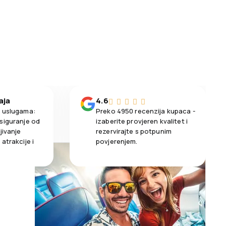
aja
4.6
m uslugama:
Preko 4950 recenzija kupaca -
siguranje od
izaberite provjeren kvalitet i
jivanje
rezervirajte s potpunim
atrakcije i
povjerenjem.