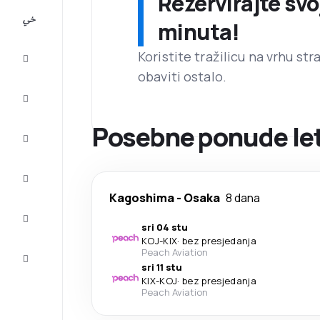
Rezervirajte svo
All-
minuta!
inclusive
Koristite tražilicu na vrhu st
Putovanje
obaviti ostalo.
Smještaj
Posebne ponude le
Prilike
Dovršite
putovanje
Kagoshima
-
Osaka
8 dana
Inspiracija
i savjeti
sri 04 stu
KOJ
-
KIX
·
bez presjedanja
Služba
Peach Aviation
za
sri 11 stu
korisnike
KIX
-
KOJ
·
bez presjedanja
Peach Aviation