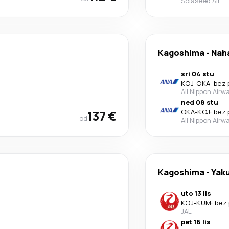
Solaseed Air
Kagoshima
-
Nah
sri 04 stu
KOJ
-
OKA
·
bez 
All Nippon Airw
ned 08 stu
137 €
OKA
-
KOJ
·
bez 
od
All Nippon Airw
Kagoshima
-
Yak
uto 13 lis
KOJ
-
KUM
·
bez 
JAL
pet 16 lis