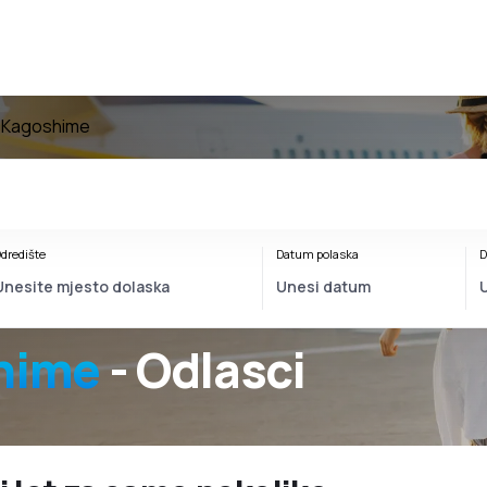
iz Kagoshime
dredište
Datum polaska
D
hime
- Odlasci