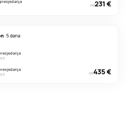
presjedanja
231 €
od
on
5 dana
presjedanja
ays
presjedanja
435 €
od
ays