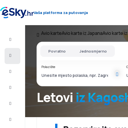
Vaša platforma za putovanja
Avio karte
Avio karte iz Japana
Avio karte 
Let+Hotel
Povratno
Jednosmjerno
Avio
Karte
Polazište
O
Ljetovanje
Ljeto
2026
Letovi
iz Kagos
Zima
2026/27
Last
minute