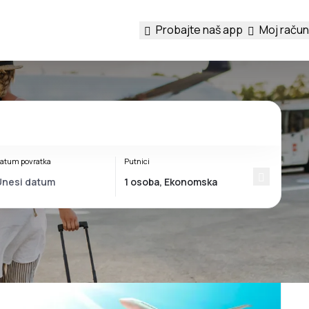
Probajte naš app
Moj račun
atum povratka
Putnici