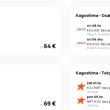
Kagoshima
-
Osa
sri 28 lis
KOJ
-
KIX
·
bez p
Peach Aviation
sri 04 stu
64 €
KIX
-
KOJ
·
bez p
od
Peach Aviation
Kagoshima
-
Tok
čet 01 lis
KOJ
-
NRT
·
bez 
Jetstar
pon 05 lis
69 €
NRT
-
KOJ
·
bez 
od
Jetstar