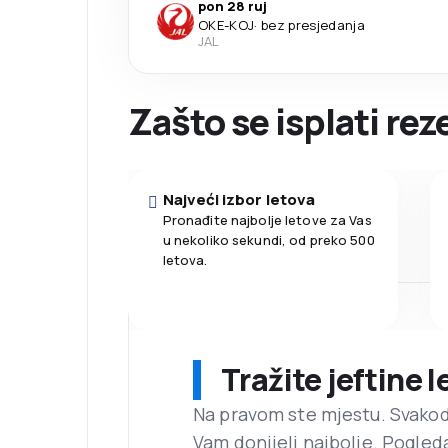
pon 28 ruj
OKE
-
KOJ
·
bez presjedanja
JAL
Zašto se isplati rez
Najveći izbor letova
Pronađite najbolje letove za Vas
u nekoliko sekundi, od preko 500
letova.
Tražite jeftine 
Na pravom ste mjestu. Svako
Vam donijeli najbolje. Pogled