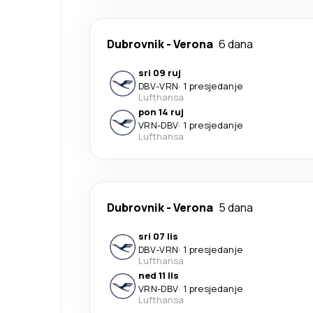
Dubrovnik
-
Verona
6 dana
sri 09 ruj
DBV
-
VRN
·
1 presjedanje
Lufthansa
pon 14 ruj
VRN
-
DBV
·
1 presjedanje
Lufthansa
Dubrovnik
-
Verona
5 dana
sri 07 lis
DBV
-
VRN
·
1 presjedanje
Lufthansa
ned 11 lis
VRN
-
DBV
·
1 presjedanje
Lufthansa