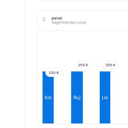
petak
Najjeftiniji dan za let
256 €
256 €
220 €
Kol
Ruj
Lis