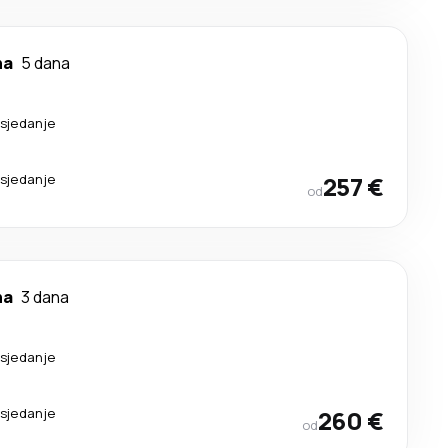
na
5 dana
esjedanje
esjedanje
257 €
od
na
3 dana
esjedanje
esjedanje
260 €
od