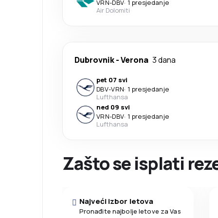
VRN
-
DBV
·
1 presjedanje
Air Dolomiti
Dubrovnik
-
Verona
3 dana
pet 07 svi
DBV
-
VRN
·
1 presjedanje
Lufthansa
ned 09 svi
VRN
-
DBV
·
1 presjedanje
Lufthansa
Zašto se isplati rez
Najveći izbor letova
Pronađite najbolje letove za Vas