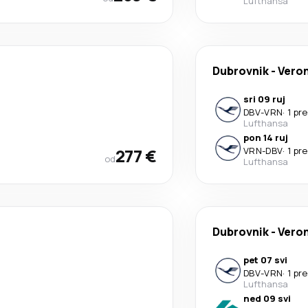
Lufthansa
Dubrovnik
-
Vero
sri 09 ruj
DBV
-
VRN
·
1 pr
Lufthansa
pon 14 ruj
277 €
VRN
-
DBV
·
1 pr
od
Lufthansa
Dubrovnik
-
Vero
pet 07 svi
DBV
-
VRN
·
1 pr
Lufthansa
ned 09 svi