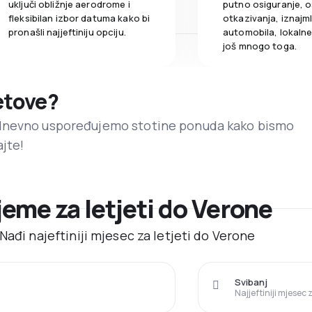
uključi obližnje aerodrome i
putno osiguranje, o
fleksibilan izbor datuma kako bi
otkazivanja, iznajml
pronašli najjeftiniju opciju.
automobila, lokalne 
još mnogo toga.
letove?
dnevno uspoređujemo stotine ponuda kako bismo
ajte!
ijeme za letjeti do Verone
Nađi najeftiniji mjesec za letjeti do Verone
Svibanj
Najjeftiniji mjesec