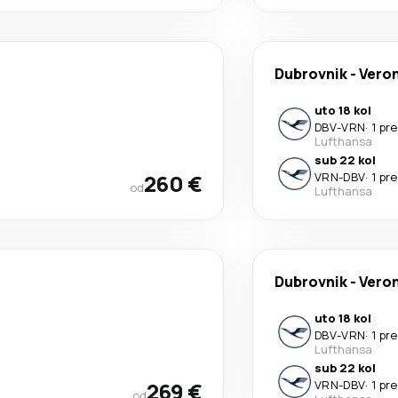
Dubrovnik
-
Vero
uto 18 kol
DBV
-
VRN
·
1 pr
Lufthansa
sub 22 kol
260 €
VRN
-
DBV
·
1 pr
od
Lufthansa
Dubrovnik
-
Vero
uto 18 kol
DBV
-
VRN
·
1 pr
Lufthansa
sub 22 kol
269 €
VRN
-
DBV
·
1 pr
od