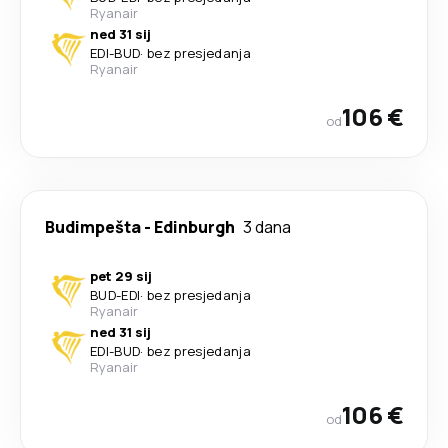
Ryanair
ned 31 sij
EDI
-
BUD
·
bez presjedanja
Ryanair
106 €
od
Budimpešta
-
Edinburgh
3 dana
pet 29 sij
BUD
-
EDI
·
bez presjedanja
Ryanair
ned 31 sij
EDI
-
BUD
·
bez presjedanja
Ryanair
106 €
od