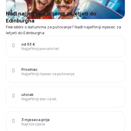
Nađi najjeftinije vrijeme za letjeti do
Edinburgha
Fleksibilni s datumima za putovanje? Nađi najeftiniji mjesec za
letjeti do Edinburgha
od 93 €
Najjeftiniji povratni let
Prosinac
Najjeftiniji mjesec za putovanje
utorak
Najjeftiniji dan za let
3 mjeseca prije
Najniže cijene