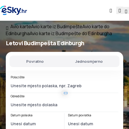
Avio karte
Avio karte iz Budimpešte
Avio karte do
Edinburgha
Avio karte iz Budimpešte do Edinburgha
Letovi
Budimpešta Edinburgh
Povratno
Jednosmjerno
Polazište
Odredište
Datum polaska
Datum povratka