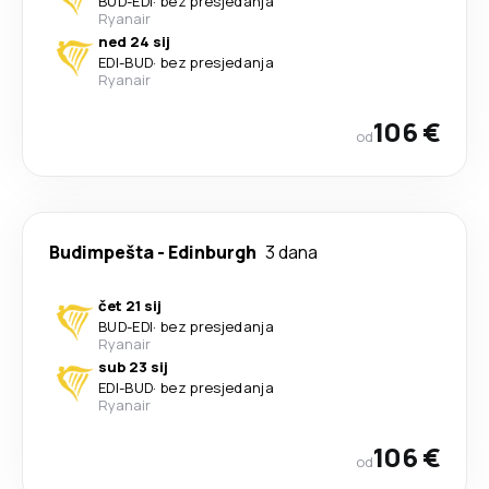
BUD
-
EDI
·
bez presjedanja
Ryanair
ned 24 sij
EDI
-
BUD
·
bez presjedanja
Ryanair
106 €
od
Budimpešta
-
Edinburgh
3 dana
čet 21 sij
BUD
-
EDI
·
bez presjedanja
Ryanair
sub 23 sij
EDI
-
BUD
·
bez presjedanja
Ryanair
106 €
od