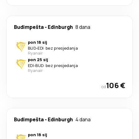
Budimpešta
-
Edinburgh
8 dana
pon 18 sij
BUD
-
EDI
·
bez presjedanja
Ryanair
pon 25 sij
EDI
-
BUD
·
bez presjedanja
Ryanair
106 €
od
Budimpešta
-
Edinburgh
4 dana
pon 18 sij