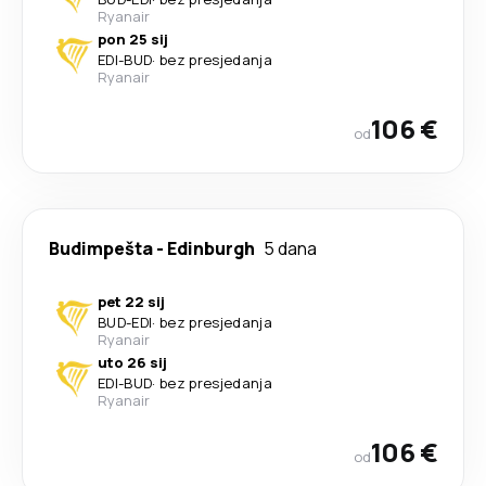
Ryanair
pon 25 sij
EDI
-
BUD
·
bez presjedanja
Ryanair
106 €
od
Budimpešta
-
Edinburgh
5 dana
pet 22 sij
BUD
-
EDI
·
bez presjedanja
Ryanair
uto 26 sij
EDI
-
BUD
·
bez presjedanja
Ryanair
106 €
od