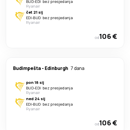
BUD
-
EDI
·
bez presjedanja
Ryanair
čet 21 sij
EDI
-
BUD
·
bez presjedanja
Ryanair
106 €
od
Budimpešta
-
Edinburgh
7 dana
pon 18 sij
BUD
-
EDI
·
bez presjedanja
Ryanair
ned 24 sij
EDI
-
BUD
·
bez presjedanja
Ryanair
106 €
od