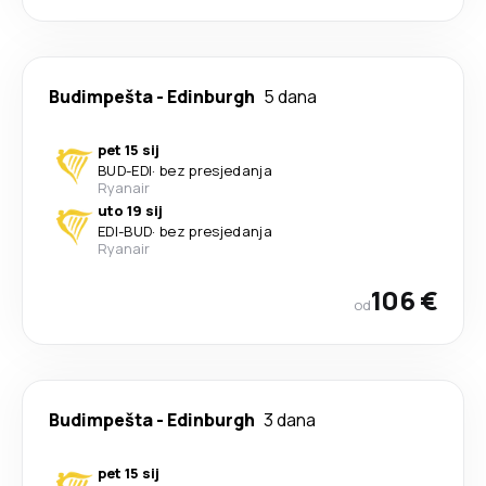
Budimpešta
-
Edinburgh
5 dana
pet 15 sij
BUD
-
EDI
·
bez presjedanja
Ryanair
uto 19 sij
EDI
-
BUD
·
bez presjedanja
Ryanair
106 €
od
Budimpešta
-
Edinburgh
3 dana
pet 15 sij