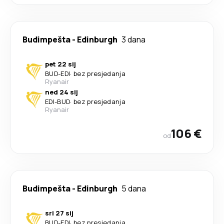
Budimpešta
-
Edinburgh
3 dana
pet 22 sij
BUD
-
EDI
·
bez presjedanja
Ryanair
ned 24 sij
EDI
-
BUD
·
bez presjedanja
Ryanair
106 €
od
Budimpešta
-
Edinburgh
5 dana
sri 27 sij
BUD
-
EDI
·
bez presjedanja