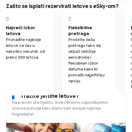
Zašto se isplati rezervirati letove s eSky-om?
Najveći izbor
Fleksibilna
letova
pretraga
Pronađite najbolje
Proširite Vašu
letove za Vas u
pretragu tako da
nekoliko sekundi, od
uključi obližnje
preko 500 letova.
aerodrome i
fleksibilan izbor
datuma kako bi
pronašli najjeftiniju
opciju.
Tražite jeftine letove?
Na pravom ste mjestu. Svakodnevno uspoređujemo
stotine ponuda kako bismo Vam donijeli najbolje.
Pogledajte!