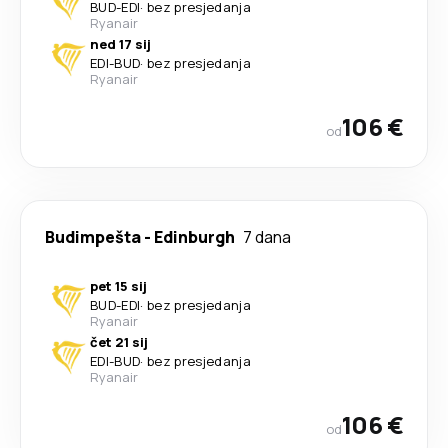
BUD
-
EDI
·
bez presjedanja
Ryanair
ned 17 sij
EDI
-
BUD
·
bez presjedanja
Ryanair
106 €
od
Budimpešta
-
Edinburgh
7 dana
pet 15 sij
BUD
-
EDI
·
bez presjedanja
Ryanair
čet 21 sij
EDI
-
BUD
·
bez presjedanja
Ryanair
106 €
od