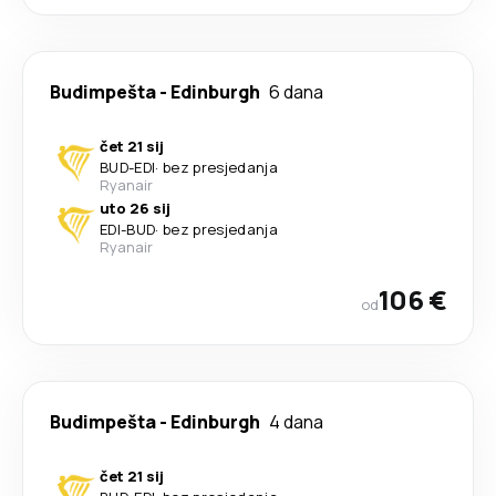
Budimpešta
-
Edinburgh
6 dana
čet 21 sij
BUD
-
EDI
·
bez presjedanja
Ryanair
uto 26 sij
EDI
-
BUD
·
bez presjedanja
Ryanair
106 €
od
Budimpešta
-
Edinburgh
4 dana
čet 21 sij