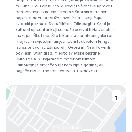
broju stanovnika u Škotskoj, dom je za više od pola
milijuna ljudi. Edinburgh je središte škotske uprave i
obrazovanja, u kojem se nalazi škotski parlament,
najviši sudovi i prestižna sveučilišta, uključujući
svjetski poznato Sveučilište u Edinburghu. Grad je
kulturni epicentar koji se može pohvaliti Nacionalnim
muzejom Škotske, Škotskom nacionalnom galerijom
i najvećim svjetskim umjetničkim festivalom Fringe.
Istražite dvorac Edinburgh, Georgian New Town ili
povijesni Stari grad, mjesto svjetske baštine
UNESCO-a. S umjerenom morskom klimom,
Edinburgh je privlačan tijekom cijele godine, ali
najjače blista u sezoni festivala, u kolovozu.
Vidi na karti