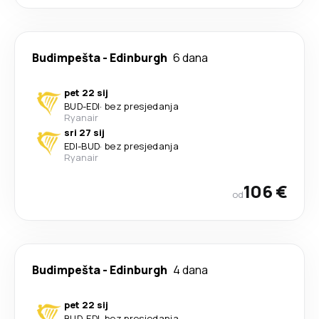
Budimpešta
-
Edinburgh
6 dana
pet 22 sij
BUD
-
EDI
·
bez presjedanja
Ryanair
sri 27 sij
EDI
-
BUD
·
bez presjedanja
Ryanair
106 €
od
Budimpešta
-
Edinburgh
4 dana
pet 22 sij
BUD
-
EDI
·
bez presjedanja