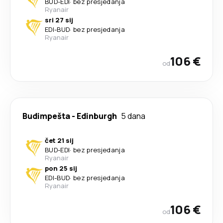
BUD
-
EDI
·
bez presjedanja
Ryanair
sri 27 sij
EDI
-
BUD
·
bez presjedanja
Ryanair
106 €
od
Budimpešta
-
Edinburgh
5 dana
čet 21 sij
BUD
-
EDI
·
bez presjedanja
Ryanair
pon 25 sij
EDI
-
BUD
·
bez presjedanja
Ryanair
106 €
od