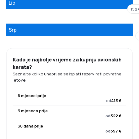
Lip
152 
Srp
Kada je najbolje vrijeme za kupnju avionskih
karata?
Saznajte koliko unaprijed se isplati rezervirati povratne
letove.
6 mjeseci prije
od
413 €
3 mjeseca prije
od
322 €
30 dana prije
od
357 €