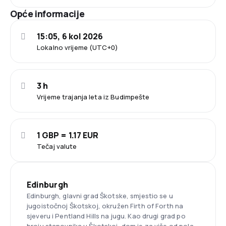
Opće informacije
15:05, 6 kol 2026
Lokalno vrijeme (UTC+0)
3 h
Vrijeme trajanja leta iz Budimpešte
1 GBP = 1.17 EUR
Tečaj valute
Edinburgh
Edinburgh, glavni grad Škotske, smjestio se u
jugoistočnoj Škotskoj, okružen Firth of Forth na
sjeveru i Pentland Hills na jugu. Kao drugi grad po