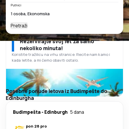
Putnici
Pretraži
Rezervirajte svoj let za samo
nekoliko minuta!
Koristite tražilicu na vrhu stranice. Recite nam kamo i
kada letite, a mi ćemo obaviti ostalo.
Posebne ponude letova iz Budimpešte do
Edinburgha
Budimpešta
-
Edinburgh
5 dana
pon 28 pro