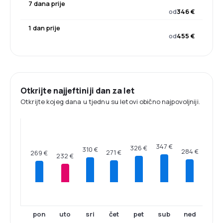
7 dana prije
od
346 €
1 dan prije
od
455 €
Otkrijte najjeftiniji dan za let
Otkrijte kojeg dana u tjednu su letovi obično najpovoljniji.
347 €
326 €
310 €
284 €
271 €
269 €
232 €
pon
uto
sri
čet
pet
sub
ned