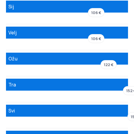
Sij
106 €
Velj
106 €
Ožu
122 €
Tra
152
Svi
1