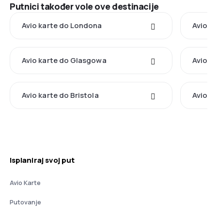
Putnici također vole ove destinacije
Avio karte do Londona
Avio k
Avio karte do Glasgowa
Avio k
Avio karte do Bristola
Avio k
Isplaniraj svoj put
Avio Karte
Putovanje