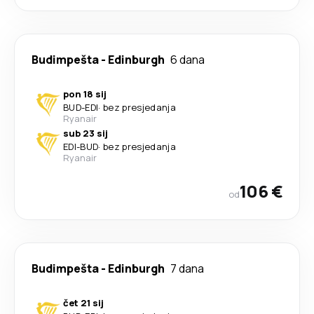
Budimpešta
-
Edinburgh
6 dana
pon 18 sij
BUD
-
EDI
·
bez presjedanja
Ryanair
sub 23 sij
EDI
-
BUD
·
bez presjedanja
Ryanair
106 €
od
Budimpešta
-
Edinburgh
7 dana
čet 21 sij