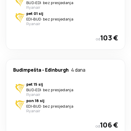
BUD
-
EDI
·
bez presjedanja
Ryanair
pet 01 sij
EDI
-
BUD
·
bez presjedanja
Ryanair
103 €
od
Budimpešta
-
Edinburgh
4 dana
pet 15 sij
BUD
-
EDI
·
bez presjedanja
Ryanair
pon 18 sij
EDI
-
BUD
·
bez presjedanja
Ryanair
106 €
od