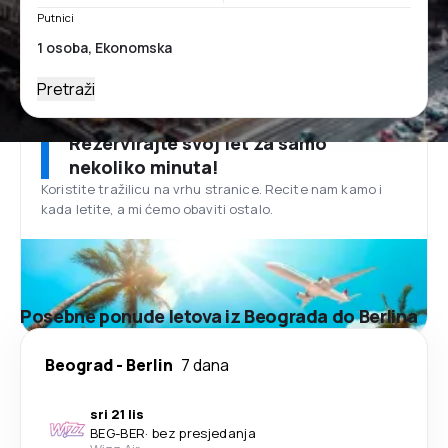
Putnici
Pretraži
Rezervirajte svoj let za samo
nekoliko minuta!
Koristite tražilicu na vrhu stranice. Recite nam kamo i
kada letite, a mi ćemo obaviti ostalo.
Posebne ponude letova iz Beograda do Berlina
Beograd
-
Berlin
7 dana
sri 21 lis
BEG
-
BER
·
bez presjedanja