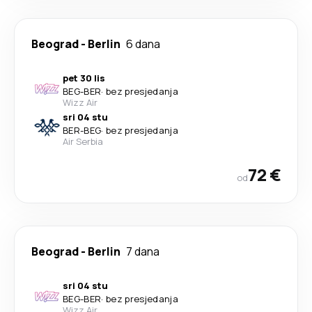
Beograd
-
Berlin
6 dana
pet 30 lis
BEG
-
BER
·
bez presjedanja
Wizz Air
sri 04 stu
BER
-
BEG
·
bez presjedanja
Air Serbia
72 €
od
Beograd
-
Berlin
7 dana
sri 04 stu
BEG
-
BER
·
bez presjedanja
Wizz Air