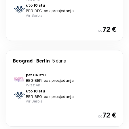
uto 10 stu
BER
-
BEG
·
bez presjedanja
Air Serbia
72 €
od
Beograd
-
Berlin
5 dana
pet 06 stu
BEG
-
BER
·
bez presjedanja
Wizz Air
uto 10 stu
BER
-
BEG
·
bez presjedanja
Air Serbia
72 €
od