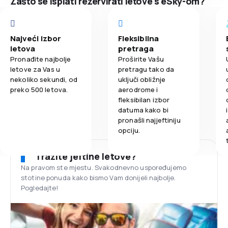
Zašto se isplati rezervirati letove s eSky-om?
Najveći izbor
Fleksibilna
letova
pretraga
Pronađite najbolje
Proširite Vašu
letove za Vas u
pretragu tako da
nekoliko sekundi, od
uključi obližnje
preko 500 letova.
aerodrome i
fleksibilan izbor
datuma kako bi
pronašli najjeftiniju
opciju.
Tražite jeftine letove?
Na pravom ste mjestu. Svakodnevno uspoređujemo
stotine ponuda kako bismo Vam donijeli najbolje.
Pogledajte!