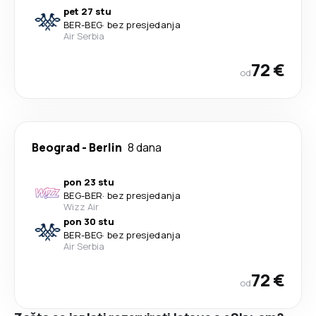
pet 27 stu
BER
-
BEG
·
bez presjedanja
Air Serbia
72 €
od
Beograd
-
Berlin
8 dana
pon 23 stu
BEG
-
BER
·
bez presjedanja
Wizz Air
pon 30 stu
BER
-
BEG
·
bez presjedanja
Air Serbia
72 €
od