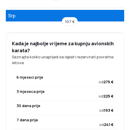
Srp
107 €
Kada je najbolje vrijeme za kupnju avionskih
karata?
Saznajte koliko unaprijed se isplati rezervirati povratne
letove.
6 mjeseci prije
od
275 €
3 mjeseca prije
od
225 €
30 dana prije
od
193 €
7 dana prije
od
241 €