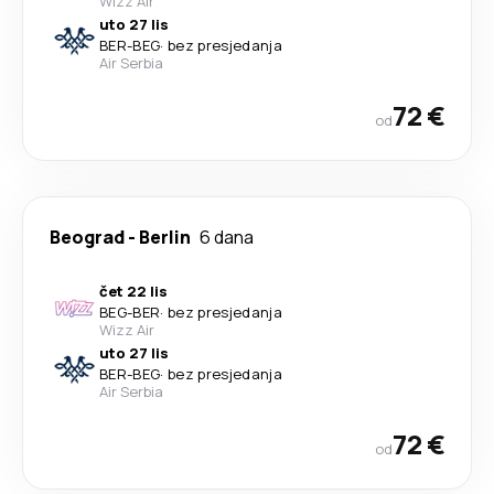
Wizz Air
uto 27 lis
BER
-
BEG
·
bez presjedanja
Air Serbia
72 €
od
Beograd
-
Berlin
6 dana
čet 22 lis
BEG
-
BER
·
bez presjedanja
Wizz Air
uto 27 lis
BER
-
BEG
·
bez presjedanja
Air Serbia
72 €
od