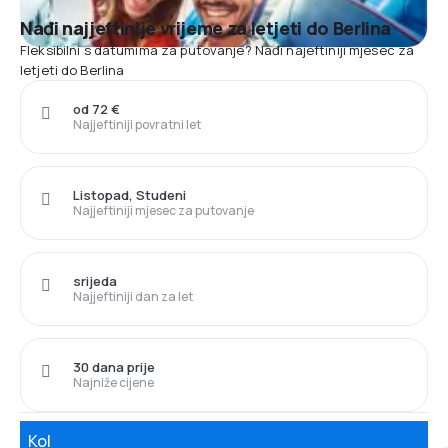
Nađi najjeftinije vrijeme za letjeti do Berlina
Fleksibilni s datumima za putovanje? Nađi najeftiniji mjesec za
letjeti do Berlina
od 72 €
Najjeftiniji povratni let
Listopad, Studeni
Najjeftiniji mjesec za putovanje
srijeda
Najjeftiniji dan za let
30 dana prije
Najniže cijene
Kol