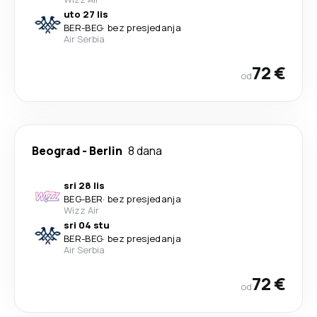
uto 27 lis
BER
-
BEG
·
bez presjedanja
Air Serbia
72 €
od
Beograd
-
Berlin
8 dana
sri 28 lis
BEG
-
BER
·
bez presjedanja
Wizz Air
sri 04 stu
BER
-
BEG
·
bez presjedanja
Air Serbia
72 €
od