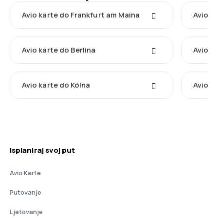
Avio karte do Frankfurt am Maina
Avio k
Avio karte do Berlina
Avio k
Avio karte do Kölna
Avio k
Isplaniraj svoj put
Avio Karte
Putovanje
Ljetovanje