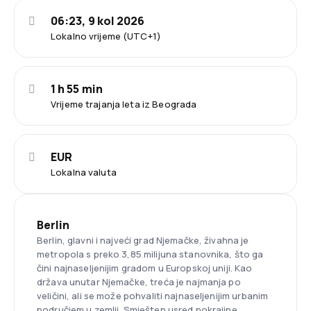
06:23, 9 kol 2026
Lokalno vrijeme (UTC+1)
1 h 55 min
Vrijeme trajanja leta iz Beograda
EUR
Lokalna valuta
Berlin
Berlin, glavni i najveći grad Njemačke, živahna je
metropola s preko 3,85 milijuna stanovnika, što ga
čini najnaseljenijim gradom u Europskoj uniji. Kao
država unutar Njemačke, treća je najmanja po
veličini, ali se može pohvaliti najnaseljenijim urbanim
područjem u zemlji. Smješten usred pokrajine