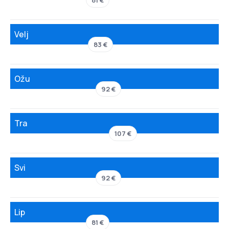
81 €
Velj
83 €
Ožu
92 €
Tra
107 €
Svi
92 €
Lip
81 €