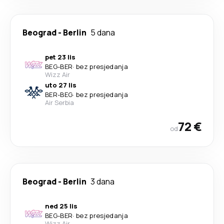
Beograd
-
Berlin
5 dana
pet 23 lis
BEG
-
BER
·
bez presjedanja
Wizz Air
uto 27 lis
BER
-
BEG
·
bez presjedanja
Air Serbia
72 €
od
Beograd
-
Berlin
3 dana
ned 25 lis
BEG
-
BER
·
bez presjedanja
Wizz Air