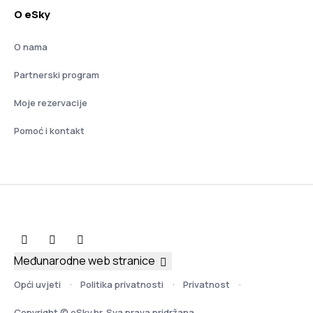
O eSky
O nama
Partnerski program
Moje rezervacije
Pomoć i kontakt
Međunarodne web stranice
Opći uvjeti
Politika privatnosti
Privatnost
Copyright © eSky.hr. Sva prava pridržana.