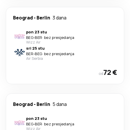
Beograd
-
Berlin
3 dana
pon 23 stu
BEG
-
BER
·
bez presjedanja
Wizz Air
sri 25 stu
BER
-
BEG
·
bez presjedanja
Air Serbia
72 €
od
Beograd
-
Berlin
5 dana
pon 23 stu
BEG
-
BER
·
bez presjedanja
Wizz Air