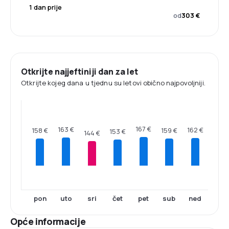
1 dan prije
od
303 €
Otkrijte najjeftiniji dan za let
Otkrijte kojeg dana u tjednu su letovi obično najpovoljniji.
167 €
163 €
162 €
159 €
158 €
153 €
144 €
pon
uto
sri
čet
pet
sub
ned
Opće informacije