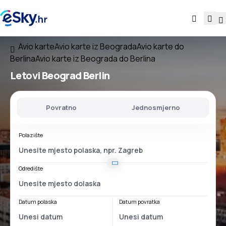
Avio karte
Avio karte iz Beograda
Avio karte do
Berlina
Avio karte iz Beograda do Berlina
Letovi
Beograd Berlin
Povratno
Jednosmjerno
Polazište
Odredište
Datum polaska
Datum povratka