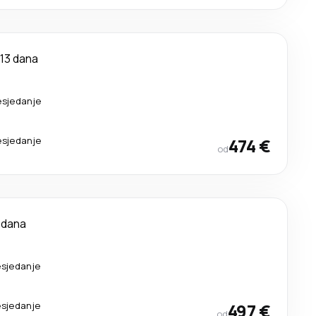
13 dana
esjedanje
esjedanje
474 €
od
 dana
esjedanje
esjedanje
497 €
od