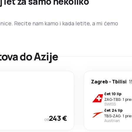
j let za samo nekoliko
ranice. Recite nam kamo i kada letite, a mi ćemo
ova do Azije
Zagreb
-
Tbilisi
1
čet 10 lip
ZAG
-
TBS
·
1 pr
SWISS
čet 24 lip
243 €
TBS
-
ZAG
·
1 pr
od
Austrian