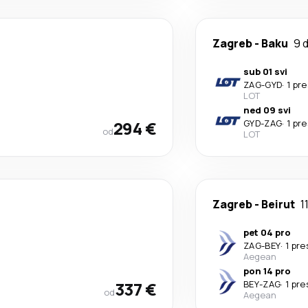
Zagreb
-
Baku
9 
sub 01 svi
ZAG
-
GYD
·
1 pr
LOT
ned 09 svi
294 €
GYD
-
ZAG
·
1 pr
od
LOT
Zagreb
-
Beirut
1
pet 04 pro
ZAG
-
BEY
·
1 pre
Aegean
pon 14 pro
337 €
BEY
-
ZAG
·
1 pre
od
Aegean