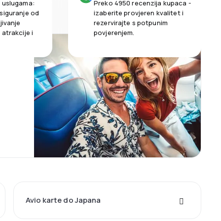
m uslugama:
Preko 4950 recenzija kupaca -
siguranje od
izaberite provjeren kvalitet i
jivanje
rezervirajte s potpunim
atrakcije i
povjerenjem.
Avio karte do Japana