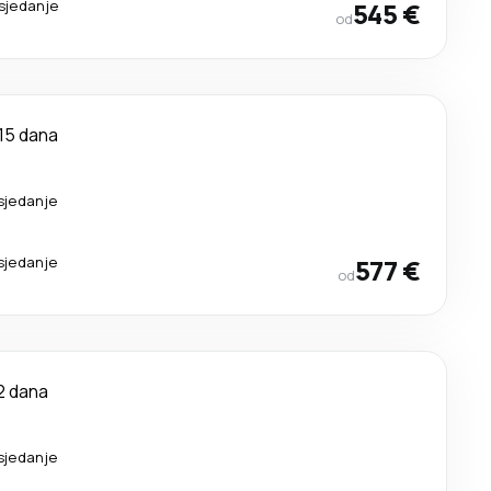
esjedanje
545 €
od
15 dana
sjedanje
sjedanje
577 €
od
2 dana
sjedanje