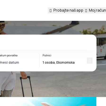
Probajte naš app
Moj račun
atum povratka
Putnici