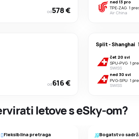
ned 13 pro
578 €
TPE
-
ZAG
·
1 pre
od
Air China
Split
-
Shanghai
čet 20 svi
SPU
-
PVG
·
1 pr
SWISS
ned 30 svi
616 €
PVG
-
SPU
·
1 pr
od
SWISS
ervirati letove s eSky-om?
Fleksibilna pretraga
Bogatstvo sadrž