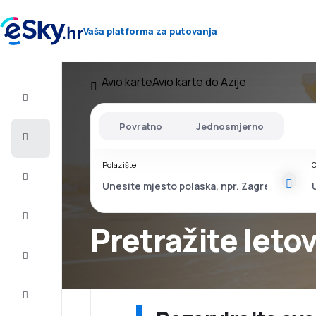
Vaša platforma za putovanja
Avio karte
Avio karte do Azije
Let+Hotel
Povratno
Jednosmjerno
Avio
Karte
Polazište
O
Ljetovanje
Ljeto
2026
Pretražite letov
Zima
2026/27
Last
minute