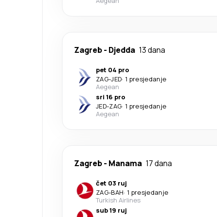
Aegean
Zagreb
-
Djedda
13 dana
pet 04 pro
ZAG
-
JED
·
1 presjedanje
Aegean
sri 16 pro
JED
-
ZAG
·
1 presjedanje
Aegean
Zagreb
-
Manama
17 dana
čet 03 ruj
ZAG
-
BAH
·
1 presjedanje
Turkish Airlines
sub 19 ruj