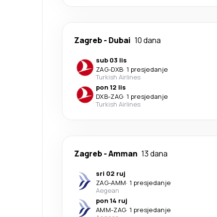
Zagreb
-
Dubai
10 dana
sub 03 lis
ZAG
-
DXB
·
1 presjedanje
Turkish Airlines
pon 12 lis
DXB
-
ZAG
·
1 presjedanje
Turkish Airlines
Zagreb
-
Amman
13 dana
sri 02 ruj
ZAG
-
AMM
·
1 presjedanje
Aegean
pon 14 ruj
AMM
-
ZAG
·
1 presjedanje