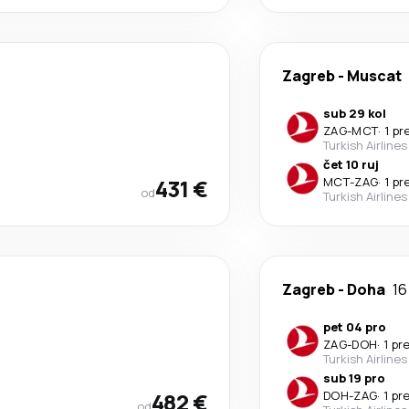
Zagreb
-
Muscat
sub 29 kol
ZAG
-
MCT
·
1 pr
Turkish Airlines
čet 10 ruj
431 €
MCT
-
ZAG
·
1 pr
od
Turkish Airlines
Zagreb
-
Doha
16
pet 04 pro
ZAG
-
DOH
·
1 pr
Turkish Airlines
sub 19 pro
482 €
DOH
-
ZAG
·
1 pr
od