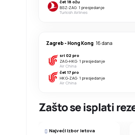
čet 18 ožu
BSZ
-
ZAG
·
1 presjedanje
Turkish Airlines
Zagreb
-
Hong Kong
16 dana
sri 02 pro
ZAG
-
HKG
·
1 presjedanje
Air China
čet 17 pro
HKG
-
ZAG
·
1 presjedanje
Air China
Zašto se isplati rez
Najveći izbor letova