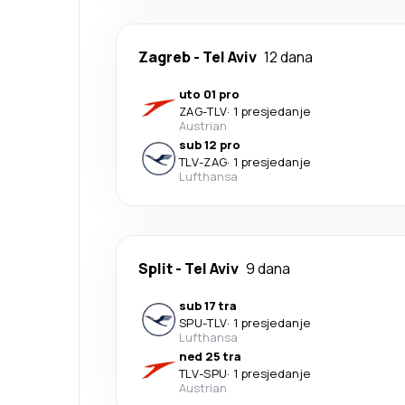
Zagreb
-
Tel Aviv
12 dana
uto 01 pro
ZAG
-
TLV
·
1 presjedanje
Austrian
sub 12 pro
TLV
-
ZAG
·
1 presjedanje
Lufthansa
Split
-
Tel Aviv
9 dana
sub 17 tra
SPU
-
TLV
·
1 presjedanje
Lufthansa
ned 25 tra
TLV
-
SPU
·
1 presjedanje
Austrian