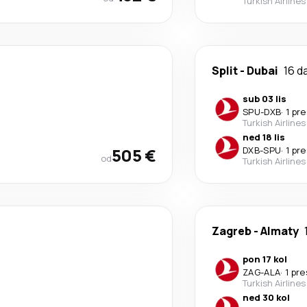
Turkish Airlines
Split
-
Dubai
16 d
sub 03 lis
SPU
-
DXB
·
1 pr
Turkish Airlines
ned 18 lis
505 €
DXB
-
SPU
·
1 pr
od
Turkish Airlines
Zagreb
-
Almaty
pon 17 kol
ZAG
-
ALA
·
1 pr
Turkish Airlines
ned 30 kol