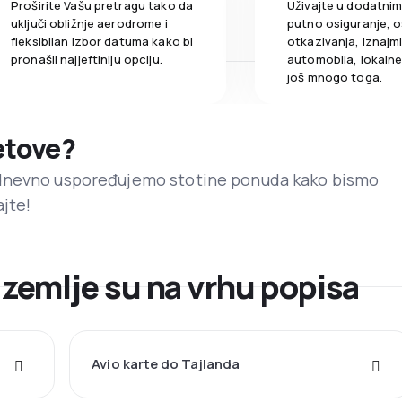
Proširite Vašu pretragu tako da
Uživajte u dodatni
uključi obližnje aerodrome i
putno osiguranje, o
fleksibilan izbor datuma kako bi
otkazivanja, iznajml
pronašli najjeftiniju opciju.
automobila, lokalne 
još mnogo toga.
letove?
dnevno uspoređujemo stotine ponuda kako bismo
ajte!
e zemlje su na vrhu popisa
Avio karte do Tajlanda