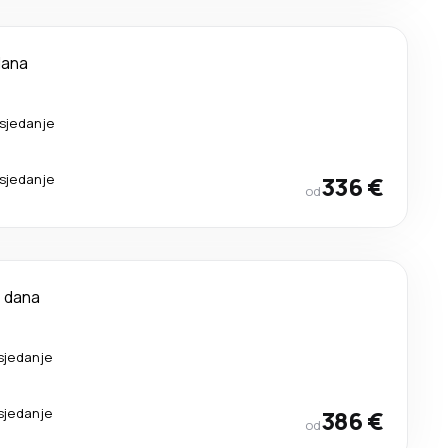
dana
esjedanje
esjedanje
336 €
od
1 dana
sjedanje
sjedanje
386 €
od