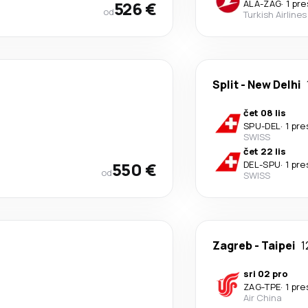
526 €
ALA
-
ZAG
·
1 pr
od
Turkish Airlines
Split
-
New Delhi
čet 08 lis
SPU
-
DEL
·
1 pre
SWISS
čet 22 lis
550 €
DEL
-
SPU
·
1 pre
od
SWISS
Zagreb
-
Taipei
1
sri 02 pro
ZAG
-
TPE
·
1 pre
Air China