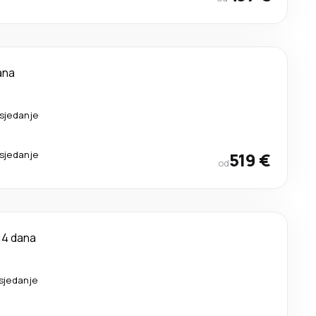
ana
esjedanje
esjedanje
519 €
od
14 dana
esjedanje