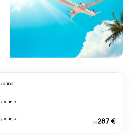
5 dana
esjedanje
esjedanje
287 €
od