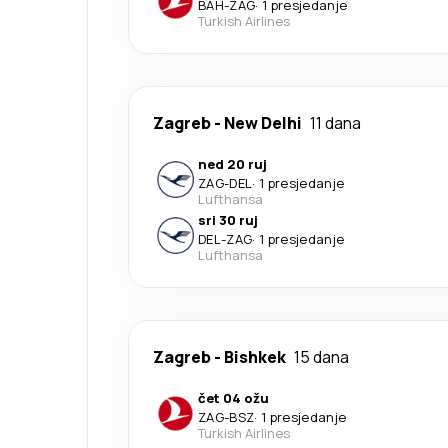
BAH
-
ZAG
·
1 presjedanje
Turkish Airlines
Zagreb
-
New Delhi
11 dana
ned 20 ruj
ZAG
-
DEL
·
1 presjedanje
Lufthansa
sri 30 ruj
DEL
-
ZAG
·
1 presjedanje
Lufthansa
Zagreb
-
Bishkek
15 dana
čet 04 ožu
ZAG
-
BSZ
·
1 presjedanje
Turkish Airlines