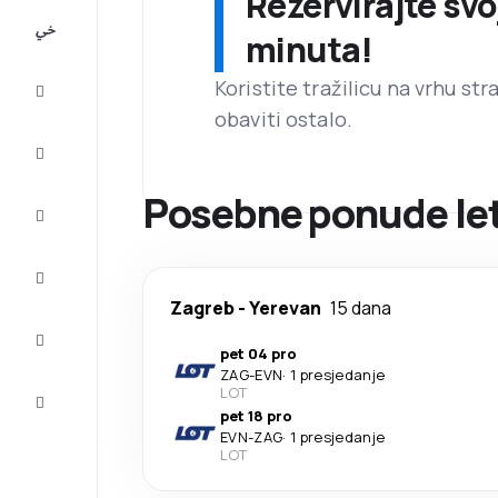
Rezervirajte svo
All-
minuta!
inclusive
Koristite tražilicu na vrhu st
Putovanje
obaviti ostalo.
Smještaj
Posebne ponude let
Prilike
Dovršite
putovanje
Zagreb
-
Yerevan
15 dana
Inspiracija
i savjeti
pet 04 pro
ZAG
-
EVN
·
1 presjedanje
Služba
LOT
za
pet 18 pro
korisnike
EVN
-
ZAG
·
1 presjedanje
LOT