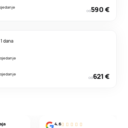
sjedanje
590 €
od
11 dana
esjedanje
esjedanje
621 €
od
aja
4.6