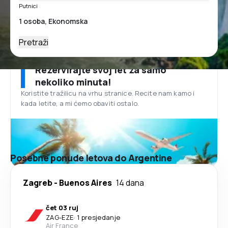
Putnici
Pretraži
Rezervirajte svoj let za samo
nekoliko minuta!
Koristite tražilicu na vrhu stranice. Recite nam kamo i
kada letite, a mi ćemo obaviti ostalo.
Posebne ponude letova do Argentine
Zagreb
-
Buenos Aires
14 dana
čet 03 ruj
ZAG
-
EZE
·
1 presjedanje
Air France