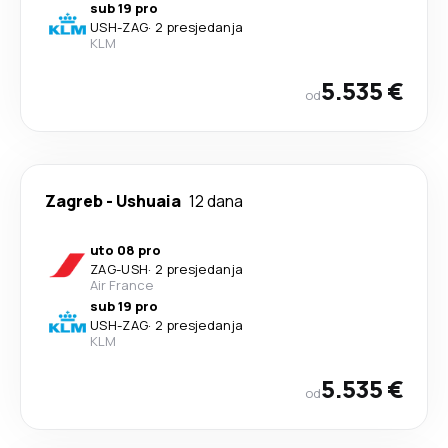
sub 19 pro
USH
-
ZAG
·
2 presjedanja
KLM
5.535 €
od
Zagreb
-
Ushuaia
12 dana
uto 08 pro
ZAG
-
USH
·
2 presjedanja
Air France
sub 19 pro
USH
-
ZAG
·
2 presjedanja
KLM
5.535 €
od