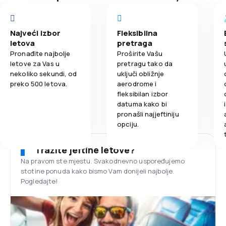
Najveći izbor
Fleksibilna
letova
pretraga
Pronađite najbolje
Proširite Vašu
letove za Vas u
pretragu tako da
nekoliko sekundi, od
uključi obližnje
preko 500 letova.
aerodrome i
fleksibilan izbor
datuma kako bi
pronašli najjeftiniju
opciju.
Tražite jeftine letove?
Na pravom ste mjestu. Svakodnevno uspoređujemo
stotine ponuda kako bismo Vam donijeli najbolje.
Pogledajte!