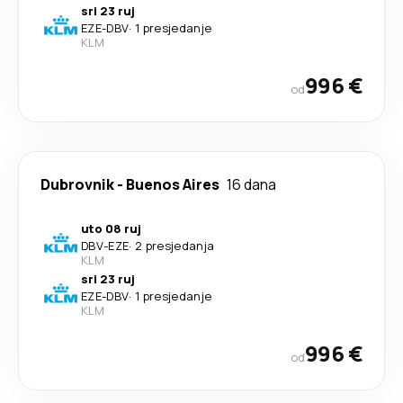
sri 23 ruj
EZE
-
DBV
·
1 presjedanje
KLM
996 €
od
Dubrovnik
-
Buenos Aires
16 dana
uto 08 ruj
DBV
-
EZE
·
2 presjedanja
KLM
sri 23 ruj
EZE
-
DBV
·
1 presjedanje
KLM
996 €
od