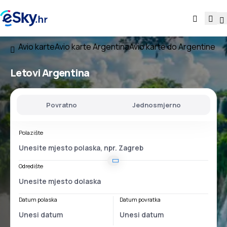
Avio karte
Avio karte Argentina
Avio karte do Argentine
Letovi
Argentina
Povratno
Jednosmjerno
Polazište
Odredište
Datum polaska
Datum povratka