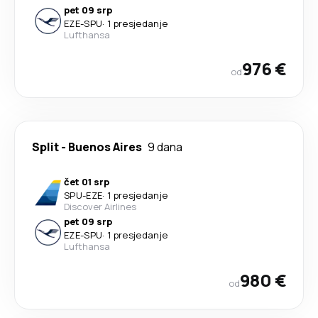
pet 09 srp
EZE
-
SPU
·
1 presjedanje
Lufthansa
976 €
od
Split
-
Buenos Aires
9 dana
čet 01 srp
SPU
-
EZE
·
1 presjedanje
Discover Airlines
pet 09 srp
EZE
-
SPU
·
1 presjedanje
Lufthansa
980 €
od