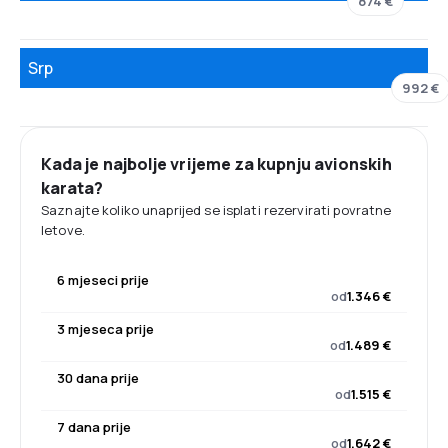
874 €
Srp
992 €
Kada je najbolje vrijeme za kupnju avionskih
karata?
Saznajte koliko unaprijed se isplati rezervirati povratne
letove.
6 mjeseci prije
od
1.346 €
3 mjeseca prije
od
1.489 €
30 dana prije
od
1.515 €
7 dana prije
od
1.642 €