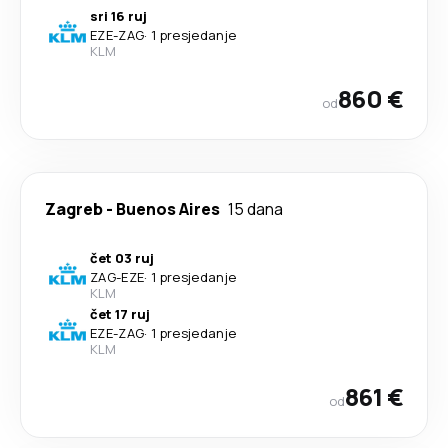
sri 16 ruj
EZE
-
ZAG
·
1 presjedanje
KLM
860 €
od
Zagreb
-
Buenos Aires
15 dana
čet 03 ruj
ZAG
-
EZE
·
1 presjedanje
KLM
čet 17 ruj
EZE
-
ZAG
·
1 presjedanje
KLM
861 €
od