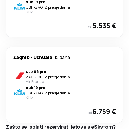
sub 19 pro
USH
-
ZAG
·
2 presjedanja
KLM
5.535 €
od
Zagreb
-
Ushuaia
12 dana
uto 08 pro
ZAG
-
USH
·
2 presjedanja
Air France
sub 19 pro
USH
-
ZAG
·
2 presjedanja
KLM
6.759 €
od
Zašto se isplati rezervirati letove s eSky-om?