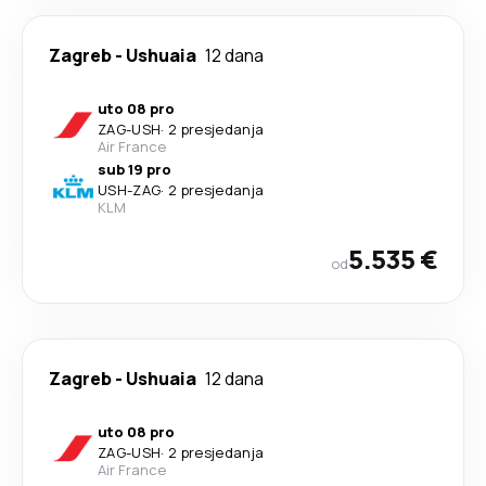
Zagreb
-
Ushuaia
12 dana
uto 08 pro
ZAG
-
USH
·
2 presjedanja
Air France
sub 19 pro
USH
-
ZAG
·
2 presjedanja
KLM
5.535 €
od
Zagreb
-
Ushuaia
12 dana
uto 08 pro
ZAG
-
USH
·
2 presjedanja
Air France