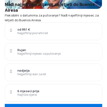
Nađi najjeftinije vrijeme za letjeti do Buenos
Airesa
Fleksibilni s datumima za putovanje? Nađi najeftiniji mjesec za
letjeti do Buenos Airesa
od 861 €
Najjeftiniji povratni let
Rujan
Najjeftiniji mjesec za putovanje
nedjelja
Najjeftiniji dan za let
6 mjeseci prije
Najniže cijene