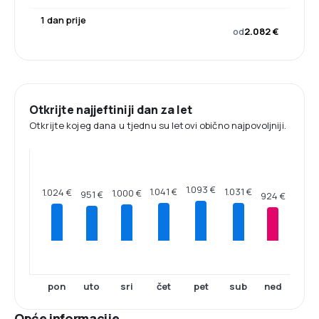
1 dan prije
od
2.082 €
Otkrijte najjeftiniji dan za let
Otkrijte kojeg dana u tjednu su letovi obično najpovoljniji.
1.093 €
1.041 €
1.031 €
1.024 €
1.000 €
951 €
924 €
pon
uto
sri
čet
pet
sub
ned
Opće informacije