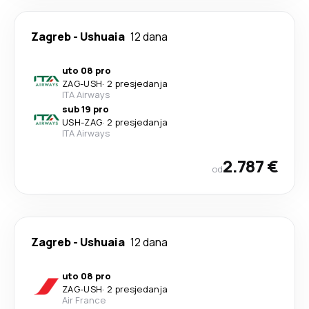
Zagreb
-
Ushuaia
12 dana
uto 08 pro
ZAG
-
USH
·
2 presjedanja
ITA Airways
sub 19 pro
USH
-
ZAG
·
2 presjedanja
ITA Airways
2.787 €
od
Zagreb
-
Ushuaia
12 dana
uto 08 pro
ZAG
-
USH
·
2 presjedanja
Air France