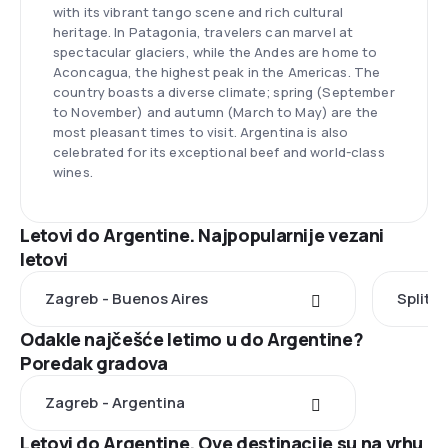
with its vibrant tango scene and rich cultural
heritage. In Patagonia, travelers can marvel at
spectacular glaciers, while the Andes are home to
Aconcagua, the highest peak in the Americas. The
country boasts a diverse climate; spring (September
to November) and autumn (March to May) are the
most pleasant times to visit. Argentina is also
celebrated for its exceptional beef and world-class
wines.
Letovi do Argentine. Najpopularnije vezani
letovi
Zagreb - Buenos Aires
Split -
Odakle najčešće letimo u do Argentine?
Poredak gradova
Zagreb - Argentina
Letovi do Argentine. Ove destinacije su na vrhu