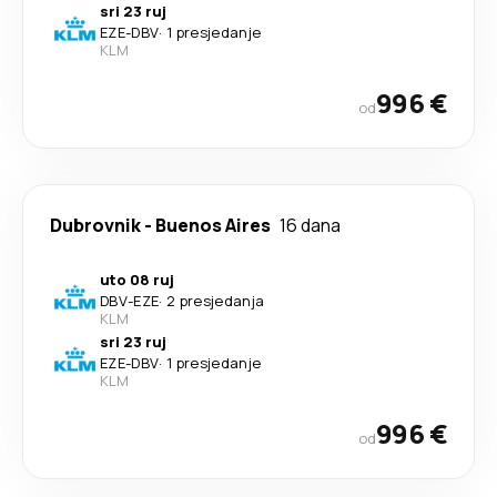
sri 23 ruj
EZE
-
DBV
·
1 presjedanje
KLM
996 €
od
Dubrovnik
-
Buenos Aires
16 dana
uto 08 ruj
DBV
-
EZE
·
2 presjedanja
KLM
sri 23 ruj
EZE
-
DBV
·
1 presjedanje
KLM
996 €
od