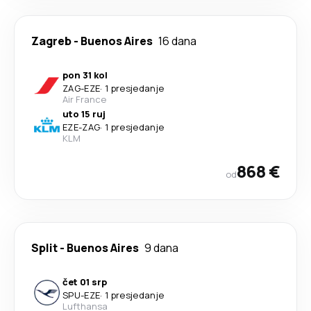
Zagreb
-
Buenos Aires
16 dana
pon 31 kol
ZAG
-
EZE
·
1 presjedanje
Air France
uto 15 ruj
EZE
-
ZAG
·
1 presjedanje
KLM
868 €
od
Split
-
Buenos Aires
9 dana
čet 01 srp
SPU
-
EZE
·
1 presjedanje
Lufthansa