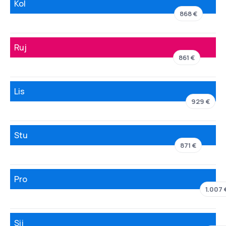
Kol
868 €
Ruj
861 €
Lis
929 €
Stu
871 €
Pro
1.007 
Sij