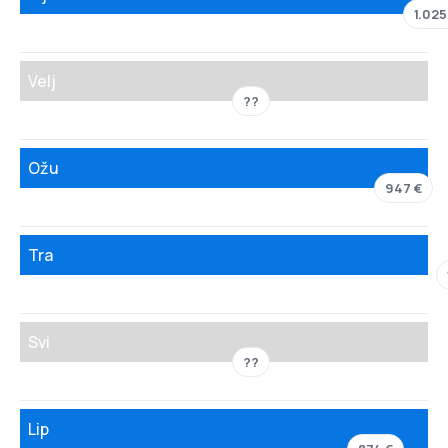
1.025
Velj
??
Ožu
947 €
Tra
Svi
??
Lip