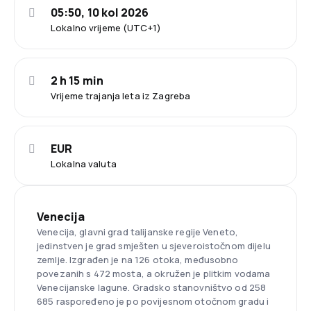
05:50, 10 kol 2026
Lokalno vrijeme (UTC+1)
2 h 15 min
Vrijeme trajanja leta iz Zagreba
EUR
Lokalna valuta
Venecija
Venecija, glavni grad talijanske regije Veneto,
jedinstven je grad smješten u sjeveroistočnom dijelu
zemlje. Izgrađen je na 126 otoka, međusobno
povezanih s 472 mosta, a okružen je plitkim vodama
Venecijanske lagune. Gradsko stanovništvo od 258
685 raspoređeno je po povijesnom otočnom gradu i