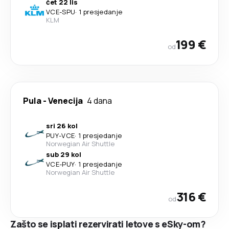
čet 22 lis
VCE
-
SPU
·
1 presjedanje
KLM
199 €
od
Pula
-
Venecija
4 dana
sri 26 kol
PUY
-
VCE
·
1 presjedanje
Norwegian Air Shuttle
sub 29 kol
VCE
-
PUY
·
1 presjedanje
Norwegian Air Shuttle
316 €
od
Zašto se isplati rezervirati letove s eSky-om?