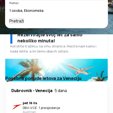
Putnici
Pretraži
Rezervirajte svoj let za samo
nekoliko minuta!
Koristite tražilicu na vrhu stranice. Recite nam kamo i
kada letite, a mi ćemo obaviti ostalo.
Posebne ponude letova za Veneciju
Dubrovnik
-
Venecija
5 dana
pet 16 lis
DBV
-
VCE
·
1 presjedanje
Austrian