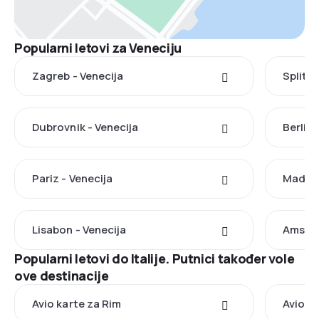
Popularni letovi za Veneciju
Zagreb - Venecija
Split -
Dubrovnik - Venecija
Berlin 
Pariz - Venecija
Madrid
Lisabon - Venecija
Amster
Popularni letovi do Italije. Putnici također vole
ove destinacije
Avio karte za Rim
Avio k