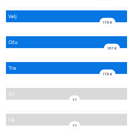
Velj
178 €
Ožu
187 €
Tra
178 €
Svi
??
Lip
??