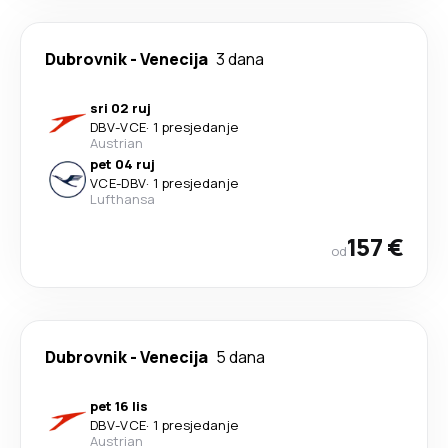
Dubrovnik
-
Venecija
3 dana
sri 02 ruj
DBV
-
VCE
·
1 presjedanje
Austrian
pet 04 ruj
VCE
-
DBV
·
1 presjedanje
Lufthansa
157 €
od
Dubrovnik
-
Venecija
5 dana
pet 16 lis
DBV
-
VCE
·
1 presjedanje
Austrian