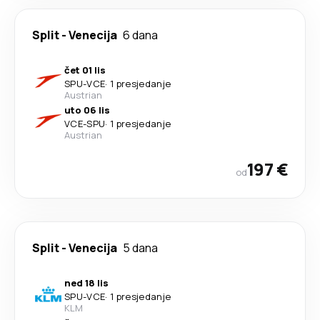
Split
-
Venecija
6 dana
čet 01 lis
SPU
-
VCE
·
1 presjedanje
Austrian
uto 06 lis
VCE
-
SPU
·
1 presjedanje
Austrian
197 €
od
Split
-
Venecija
5 dana
ned 18 lis
SPU
-
VCE
·
1 presjedanje
KLM