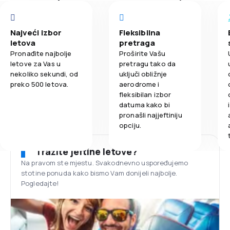
Najveći izbor
Fleksibilna
letova
pretraga
Pronađite najbolje
Proširite Vašu
letove za Vas u
pretragu tako da
nekoliko sekundi, od
uključi obližnje
preko 500 letova.
aerodrome i
fleksibilan izbor
datuma kako bi
pronašli najjeftiniju
opciju.
Tražite jeftine letove?
Na pravom ste mjestu. Svakodnevno uspoređujemo
stotine ponuda kako bismo Vam donijeli najbolje.
Pogledajte!