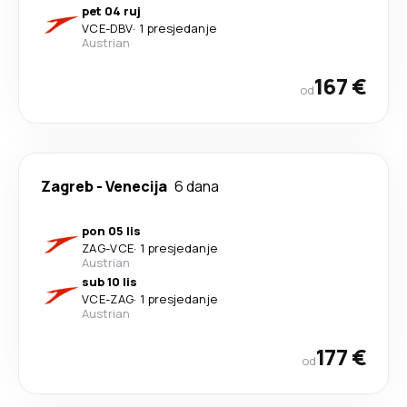
pet 04 ruj
VCE
-
DBV
·
1 presjedanje
Austrian
167 €
od
Zagreb
-
Venecija
6 dana
pon 05 lis
ZAG
-
VCE
·
1 presjedanje
Austrian
sub 10 lis
VCE
-
ZAG
·
1 presjedanje
Austrian
177 €
od