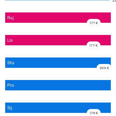
22
Ruj
177 €
Lis
177 €
Stu
200 €
Pro
Sij
178 €