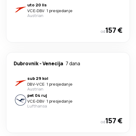
uto 20 lis
VCE
-
DBV
·
1 presjedanje
Austrian
157 €
od
Dubrovnik
-
Venecija
7 dana
sub 29 kol
DBV
-
VCE
·
1 presjedanje
Austrian
pet 04 ruj
VCE
-
DBV
·
1 presjedanje
Lufthansa
157 €
od