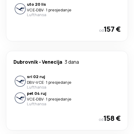
uto 20 lis
VCE
-
DBV
·
1 presjedanje
Lufthansa
157 €
od
Dubrovnik
-
Venecija
3 dana
sri 02 ruj
DBV
-
VCE
·
1 presjedanje
Lufthansa
pet 04 ruj
VCE
-
DBV
·
1 presjedanje
Lufthansa
158 €
od