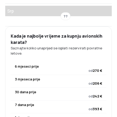
Srp
??
Kada je najbolje vrijeme za kupnju avionskih
karata?
Saznajte koliko unaprijed se isplati rezervirati povratne
letove.
6 mjeseci prije
od
270 €
3 mjeseca prije
od
206 €
30 dana prije
od
242 €
7 dana prije
od
393 €