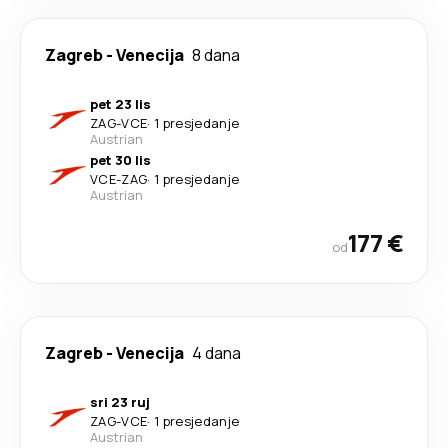
Zagreb
-
Venecija
8 dana
pet 23 lis
ZAG
-
VCE
·
1 presjedanje
Austrian
pet 30 lis
VCE
-
ZAG
·
1 presjedanje
Austrian
177 €
od
Zagreb
-
Venecija
4 dana
sri 23 ruj
ZAG
-
VCE
·
1 presjedanje
Austrian