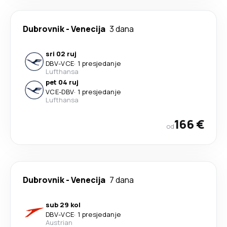
Dubrovnik
-
Venecija
3 dana
sri 02 ruj
DBV
-
VCE
·
1 presjedanje
Lufthansa
pet 04 ruj
VCE
-
DBV
·
1 presjedanje
Lufthansa
166 €
od
Dubrovnik
-
Venecija
7 dana
sub 29 kol
DBV
-
VCE
·
1 presjedanje
Austrian