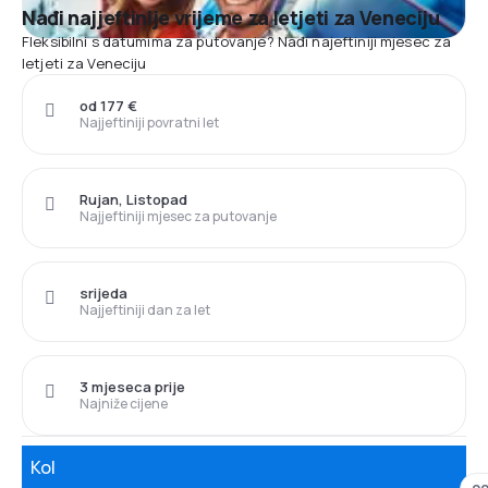
Nađi najjeftinije vrijeme za letjeti za Veneciju
Fleksibilni s datumima za putovanje? Nađi najeftiniji mjesec za
letjeti za Veneciju
od 177 €
Najjeftiniji povratni let
Rujan, Listopad
Najjeftiniji mjesec za putovanje
srijeda
Najjeftiniji dan za let
3 mjeseca prije
Najniže cijene
Kol