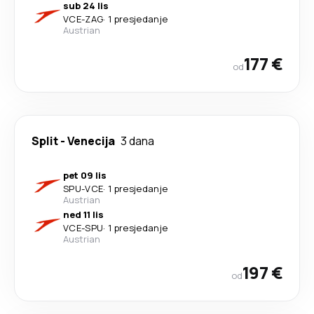
sub 24 lis
VCE
-
ZAG
·
1 presjedanje
Austrian
177 €
od
Split
-
Venecija
3 dana
pet 09 lis
SPU
-
VCE
·
1 presjedanje
Austrian
ned 11 lis
VCE
-
SPU
·
1 presjedanje
Austrian
197 €
od