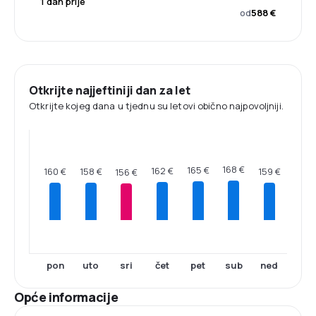
1 dan prije
od
588 €
Otkrijte najjeftiniji dan za let
Otkrijte kojeg dana u tjednu su letovi obično najpovoljniji.
168 €
165 €
162 €
160 €
159 €
158 €
156 €
pon
uto
sri
čet
pet
sub
ned
Opće informacije