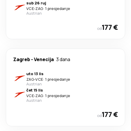
sub 26 ruj
VCE
-
ZAG
·
1 presjedanje
Austrian
177 €
od
Zagreb
-
Venecija
3 dana
uto 13 lis
ZAG
-
VCE
·
1 presjedanje
Austrian
čet 15 lis
VCE
-
ZAG
·
1 presjedanje
Austrian
177 €
od