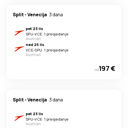
Split
-
Venecija
3 dana
pet 23 lis
SPU
-
VCE
·
1 presjedanje
Austrian
ned 25 lis
VCE
-
SPU
·
1 presjedanje
Austrian
197 €
od
Split
-
Venecija
3 dana
pet 23 lis
SPU
-
VCE
·
1 presjedanje
Austrian