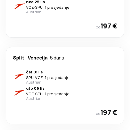
ned 25 lis
VCE
-
SPU
·
1 presjedanje
Austrian
197 €
od
Split
-
Venecija
6 dana
čet 01 lis
SPU
-
VCE
·
1 presjedanje
Austrian
uto 06 lis
VCE
-
SPU
·
1 presjedanje
Austrian
197 €
od