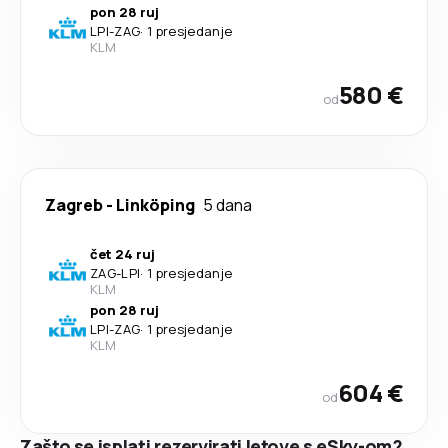
pon 28 ruj
LPI
-
ZAG
·
1 presjedanje
KLM
580 €
od
Zagreb
-
Linköping
5 dana
čet 24 ruj
ZAG
-
LPI
·
1 presjedanje
KLM
pon 28 ruj
LPI
-
ZAG
·
1 presjedanje
KLM
604 €
od
Zašto se isplati rezervirati letove s eSky-om?