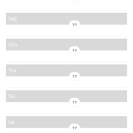
Velj
??
Ožu
??
Tra
??
Svi
??
Lip
??