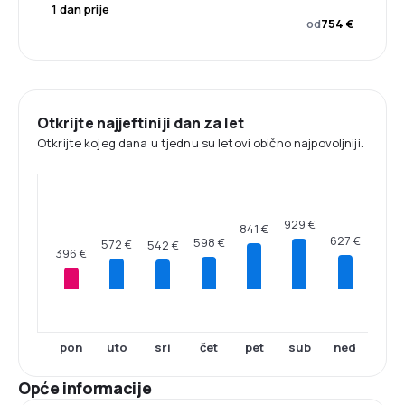
1 dan prije
od
754 €
Otkrijte najjeftiniji dan za let
Otkrijte kojeg dana u tjednu su letovi obično najpovoljniji.
929 €
841 €
627 €
598 €
572 €
542 €
396 €
pon
uto
sri
čet
pet
sub
ned
Opće informacije