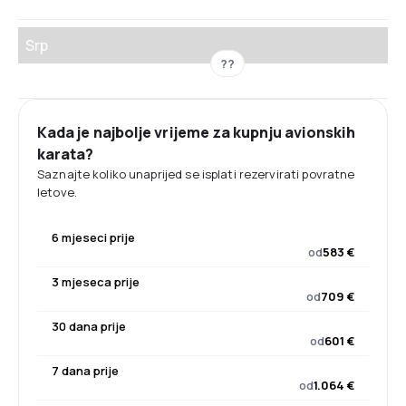
Srp
??
Kada je najbolje vrijeme za kupnju avionskih
karata?
Saznajte koliko unaprijed se isplati rezervirati povratne
letove.
6 mjeseci prije
od
583 €
3 mjeseca prije
od
709 €
30 dana prije
od
601 €
7 dana prije
od
1.064 €