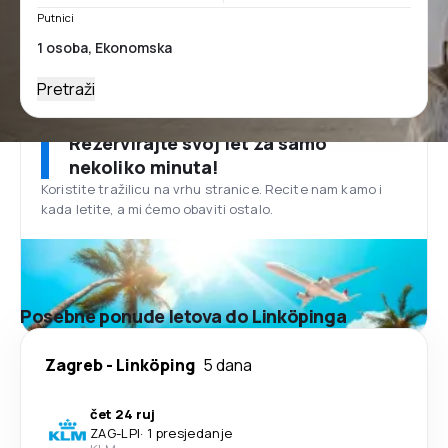
Putnici
Pretraži
Rezervirajte svoj let za samo
nekoliko minuta!
Koristite tražilicu na vrhu stranice. Recite nam kamo i
kada letite, a mi ćemo obaviti ostalo.
Posebne ponude letova do Linköpinga
Zagreb
-
Linköping
5 dana
čet 24 ruj
ZAG
-
LPI
·
1 presjedanje