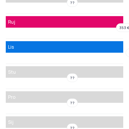
??
Ruj
353 
Lis
Stu
??
Pro
??
Sij
??