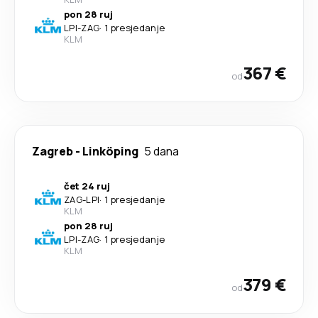
pon 28 ruj
LPI
-
ZAG
·
1 presjedanje
KLM
367 €
od
Zagreb
-
Linköping
5 dana
čet 24 ruj
ZAG
-
LPI
·
1 presjedanje
KLM
pon 28 ruj
LPI
-
ZAG
·
1 presjedanje
KLM
379 €
od