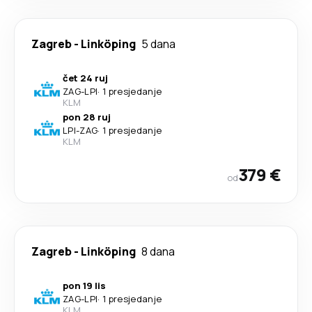
Zagreb
-
Linköping
5 dana
čet 24 ruj
ZAG
-
LPI
·
1 presjedanje
KLM
pon 28 ruj
LPI
-
ZAG
·
1 presjedanje
KLM
379 €
od
Zagreb
-
Linköping
8 dana
pon 19 lis
ZAG
-
LPI
·
1 presjedanje
KLM