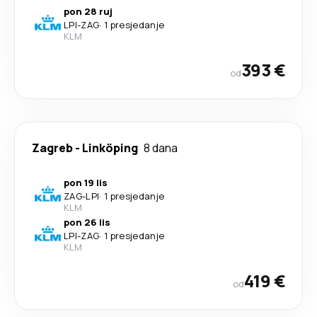
pon 28 ruj
LPI
-
ZAG
·
1 presjedanje
KLM
393 €
od
Zagreb
-
Linköping
8 dana
pon 19 lis
ZAG
-
LPI
·
1 presjedanje
KLM
pon 26 lis
LPI
-
ZAG
·
1 presjedanje
KLM
419 €
od