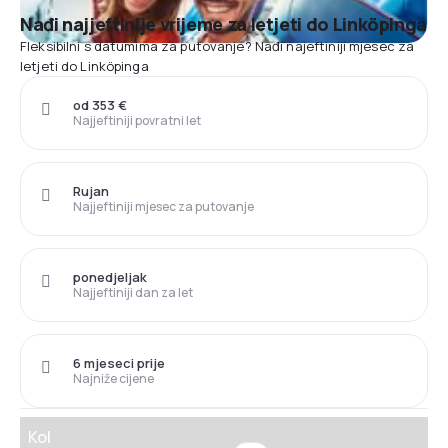
Nađi najjeftinije vrijeme za letjeti do Linköpinga
Fleksibilni s datumima za putovanje? Nađi najeftiniji mjesec za
letjeti do Linköpinga
od 353 €
Najjeftiniji povratni let
Rujan
Najjeftiniji mjesec za putovanje
ponedjeljak
Najjeftiniji dan za let
6 mjeseci prije
Najniže cijene
Kol