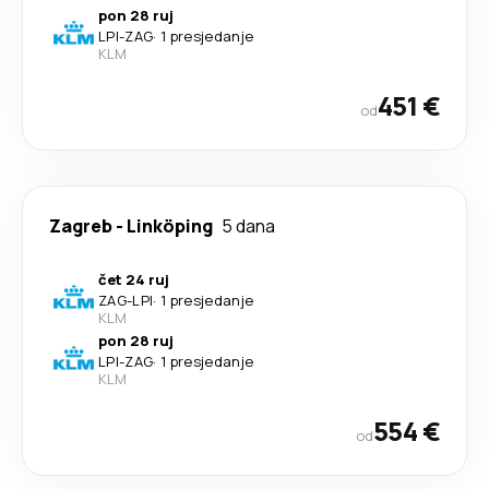
pon 28 ruj
LPI
-
ZAG
·
1 presjedanje
KLM
451 €
od
Zagreb
-
Linköping
5 dana
čet 24 ruj
ZAG
-
LPI
·
1 presjedanje
KLM
pon 28 ruj
LPI
-
ZAG
·
1 presjedanje
KLM
554 €
od