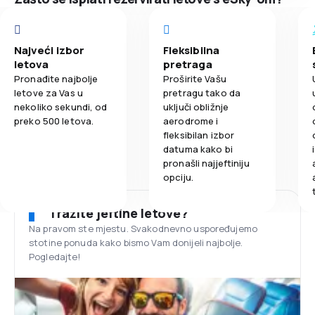
Najveći izbor
Fleksibilna
letova
pretraga
Pronađite najbolje
Proširite Vašu
letove za Vas u
pretragu tako da
nekoliko sekundi, od
uključi obližnje
preko 500 letova.
aerodrome i
fleksibilan izbor
datuma kako bi
pronašli najjeftiniju
opciju.
Tražite jeftine letove?
Na pravom ste mjestu. Svakodnevno uspoređujemo
stotine ponuda kako bismo Vam donijeli najbolje.
Pogledajte!