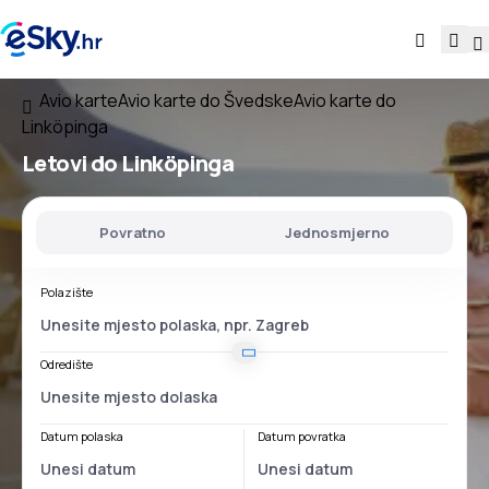
Avio karte
Avio karte do Švedske
Avio karte do
Linköpinga
Letovi do Linköpinga
Povratno
Jednosmjerno
Polazište
Odredište
Datum polaska
Datum povratka