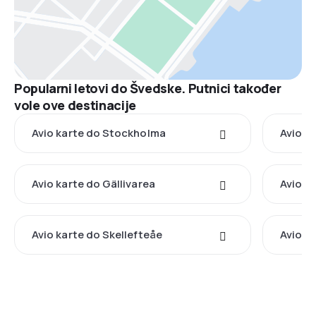
Popularni letovi do Švedske. Putnici također
vole ove destinacije
Avio karte do Stockholma
Avio k
Avio karte do Gällivarea
Avio k
Avio karte do Skellefteåe
Avio k