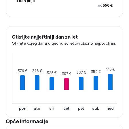
1 dan prije
od
656 €
Otkrijte najjeftiniji dan za let
Otkrijte kojeg dana u tjednu su letovi obično najpovoljniji.
415 €
379 €
376 €
359 €
337 €
328 €
307 €
pon
uto
sri
čet
pet
sub
ned
Opće informacije