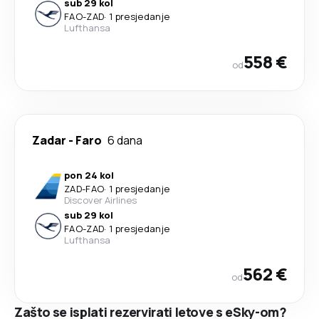
sub 29 kol
FAO
-
ZAD
·
1 presjedanje
Lufthansa
558 €
od
Zadar
-
Faro
6 dana
pon 24 kol
ZAD
-
FAO
·
1 presjedanje
Discover Airlines
sub 29 kol
FAO
-
ZAD
·
1 presjedanje
Lufthansa
562 €
od
Zašto se isplati rezervirati letove s eSky-om?