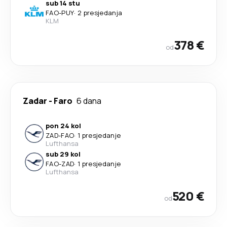
sub 14 stu
FAO
-
PUY
·
2 presjedanja
KLM
378 €
od
Zadar
-
Faro
6 dana
pon 24 kol
ZAD
-
FAO
·
1 presjedanje
Lufthansa
sub 29 kol
FAO
-
ZAD
·
1 presjedanje
Lufthansa
520 €
od