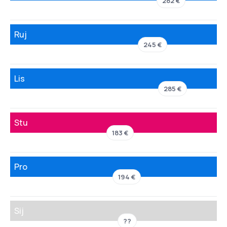
282 €
Ruj
245 €
Lis
285 €
Stu
183 €
Pro
194 €
Sij
??