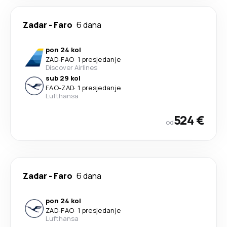
Zadar
-
Faro
6 dana
pon 24 kol
ZAD
-
FAO
·
1 presjedanje
Discover Airlines
sub 29 kol
FAO
-
ZAD
·
1 presjedanje
Lufthansa
524 €
od
Zadar
-
Faro
6 dana
pon 24 kol
ZAD
-
FAO
·
1 presjedanje
Lufthansa