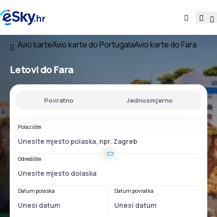
Avio karte
Avio karte do Portugala
Avio karte do Fara
Letovi do Fara
Povratno
Jednosmjerno
Polazište
Odredište
Datum polaska
Datum povratka