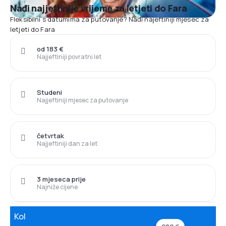
Nađi najjeftinije vrijeme za letjeti do Fara
Fleksibilni s datumima za putovanje? Nađi najeftiniji mjesec za
letjeti do Fara
od 183 €
Najjeftiniji povratni let
Studeni
Najjeftiniji mjesec za putovanje
četvrtak
Najjeftiniji dan za let
3 mjeseca prije
Najniže cijene
Kol