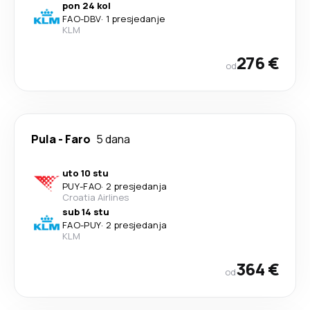
pon 24 kol
FAO
-
DBV
·
1 presjedanje
KLM
276 €
od
Pula
-
Faro
5 dana
uto 10 stu
PUY
-
FAO
·
2 presjedanja
Croatia Airlines
sub 14 stu
FAO
-
PUY
·
2 presjedanja
KLM
364 €
od