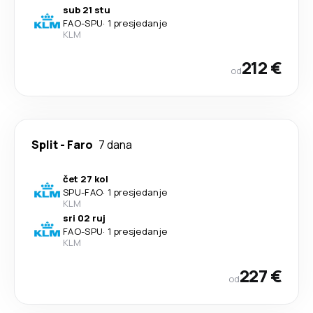
sub 21 stu
FAO
-
SPU
·
1 presjedanje
KLM
212 €
od
Split
-
Faro
7 dana
čet 27 kol
SPU
-
FAO
·
1 presjedanje
KLM
sri 02 ruj
FAO
-
SPU
·
1 presjedanje
KLM
227 €
od