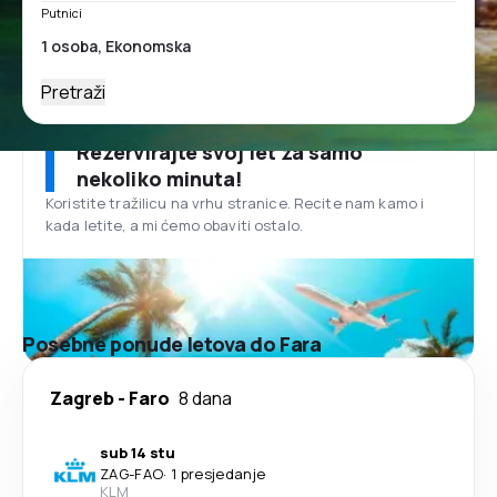
Putnici
Pretraži
Rezervirajte svoj let za samo
nekoliko minuta!
Koristite tražilicu na vrhu stranice. Recite nam kamo i
kada letite, a mi ćemo obaviti ostalo.
Posebne ponude letova do Fara
Zagreb
-
Faro
8 dana
sub 14 stu
ZAG
-
FAO
·
1 presjedanje
KLM