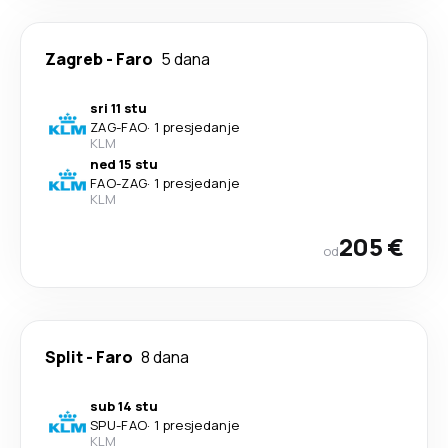
Zagreb
-
Faro
5 dana
sri 11 stu
ZAG
-
FAO
·
1 presjedanje
KLM
ned 15 stu
FAO
-
ZAG
·
1 presjedanje
KLM
205 €
od
Split
-
Faro
8 dana
sub 14 stu
SPU
-
FAO
·
1 presjedanje
KLM