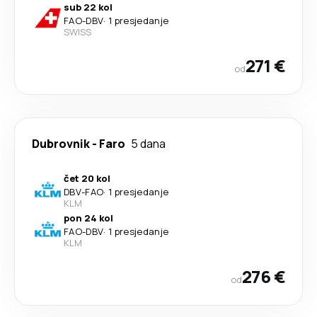
sub 22 kol
FAO
-
DBV
·
1 presjedanje
SWISS
271 €
od
Dubrovnik
-
Faro
5 dana
čet 20 kol
DBV
-
FAO
·
1 presjedanje
KLM
pon 24 kol
FAO
-
DBV
·
1 presjedanje
KLM
276 €
od