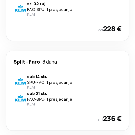
sri 02 ruj
FAO
-
SPU
·
1 presjedanje
KLM
228 €
od
Split
-
Faro
8 dana
sub 14 stu
SPU
-
FAO
·
1 presjedanje
KLM
sub 21 stu
FAO
-
SPU
·
1 presjedanje
KLM
236 €
od