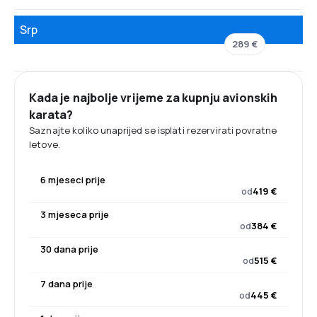
Srp
289 €
Kada je najbolje vrijeme za kupnju avionskih
karata?
Saznajte koliko unaprijed se isplati rezervirati povratne
letove.
6 mjeseci prije
od
419 €
3 mjeseca prije
od
384 €
30 dana prije
od
515 €
7 dana prije
od
445 €