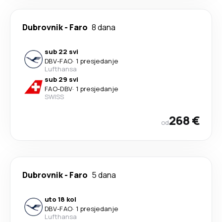
Dubrovnik
-
Faro
8 dana
sub 22 svi
DBV
-
FAO
·
1 presjedanje
Lufthansa
sub 29 svi
FAO
-
DBV
·
1 presjedanje
SWISS
268 €
od
Dubrovnik
-
Faro
5 dana
uto 18 kol
DBV
-
FAO
·
1 presjedanje
Lufthansa