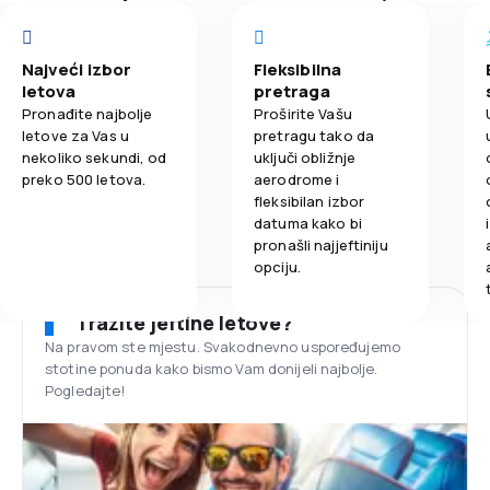
Najveći izbor
Fleksibilna
letova
pretraga
Pronađite najbolje
Proširite Vašu
letove za Vas u
pretragu tako da
nekoliko sekundi, od
uključi obližnje
preko 500 letova.
aerodrome i
fleksibilan izbor
datuma kako bi
pronašli najjeftiniju
opciju.
Tražite jeftine letove?
Na pravom ste mjestu. Svakodnevno uspoređujemo
stotine ponuda kako bismo Vam donijeli najbolje.
Pogledajte!