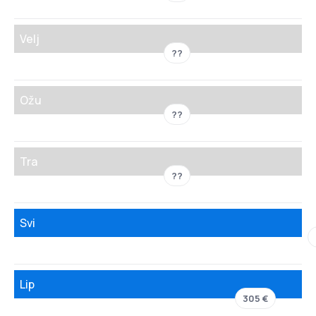
Velj
??
Ožu
??
Tra
??
Svi
Lip
305 €